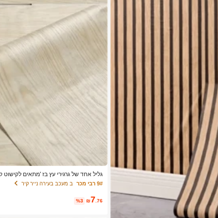
גליל אחד של גרגירי עץ בז 'מתאים לקישוט ק
וץ קלף לוחות קיר, נייר קיר, טפטים, פריטי 
9# רבי מכר
ב מעכב בעירה נייר קיר
7
%3
₪
.76