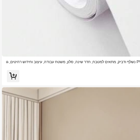
גליל אחד נייר מגע בצבע כחול מט, טפט PVC נשלף ודביק, מתאים למטבח, חדר שינה, סלון, משטח עבודה, עיצוב וחידוש רהיטים, גו