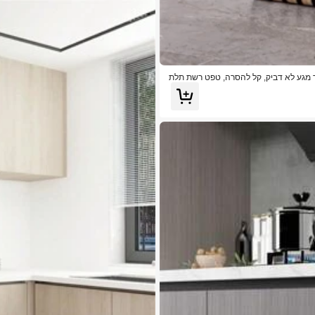
ל פנלי קיר דביקים תלת-ממדיים עבים, מדבקה עמידה למים ושמן מ-PVC, נייר מגע לא דביק, קל להסרה, טפט רשת תלת
עיצוב חדר שינה טפט קיר מדבקות קיר