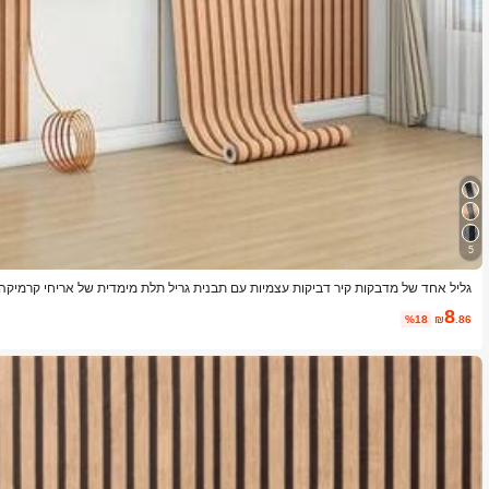
5
גליל אחד של מדבקות קיר דביקות עצמיות עם תבנית גריל תלת מימדית של אריחי קרמיקה
לוף והדבקה של אריחי קיר חיקויים, ניתן להשתמש בהם לסלון, מטבח, דלת תא מטען, חד
8
עיצוב קיר
%18
₪
.86