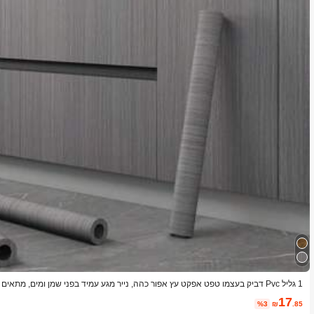
1 גליל Pvc דביק בעצמו טפט אפקט עץ אפור כהה, נייר מגע עמיד בפני שמן ומים, מת
פוץ קלף לוחות קיר, נייר קיר, טפטים, פריטי קישוט אביב רענן את הבית שלך, מדבקות קיש
17
%3
₪
.85