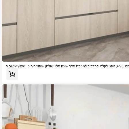
1 גליל בז' עץ מגע נייר דביק עצמי להסרה טפט PVC, טפט לקלף ולהדביק למטבח חדר שינה סלון שולחן שיפוץ ריהוט, שיפוץ עיצוב ה