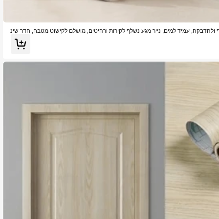
ף ולהדבקה, עמיד למים, נייר מגע נשלף לקירות ורהיטים, מושלם לקישוט מטבח, חדר שינ
ר, שיפוץ בית, 15.74X196.85 אינץ'