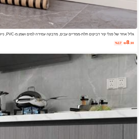
גליל אחד ש
-ממדיים עבים עטוף בוויניל, עיצוב קיר עם טקסטורה, שיפוץ בית, צבע וטפט לקישוט קיר, 
8
%17
₪
.30