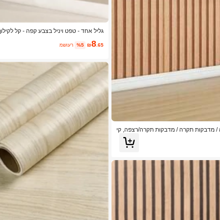
גליל אחד - טפט ויניל בצבע קפה - קל לקילו
ה, סלון, מעונות, שדרוג עיצוב הבית, גליל טפט, עיצוב חד
8
.65
₪
%5
משוער
 / מדבקות תקרה / מדבקות תקרה/רצפה, קי
ר אמבטיה, קישוט הבית, טפט, טפט לחדר,