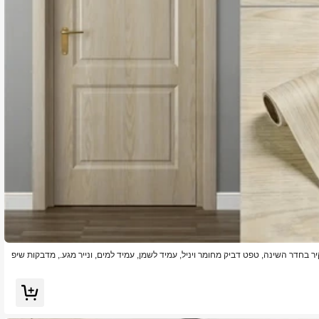
יר בחדר השינה, טפט דביק מחומר ויניל, עמיד לשמן, עמיד למים, ונייר מגע., מדבקות שיפ
קישוט אביב רענן שלך בית, רמה מדבקות קישוט