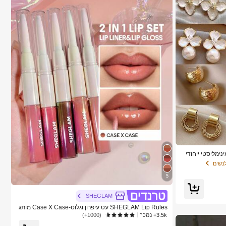
ידות, עיצוב מינימליסטי ייחודי
נשים
5
SHEGLAM
SHEGLAM Lip Rules עט עיפרון וגלוס-Case X Case מותג
יופי קוסמטיקה איפור לנשים ולנערות
3.5k+ נמכר
(1000+)