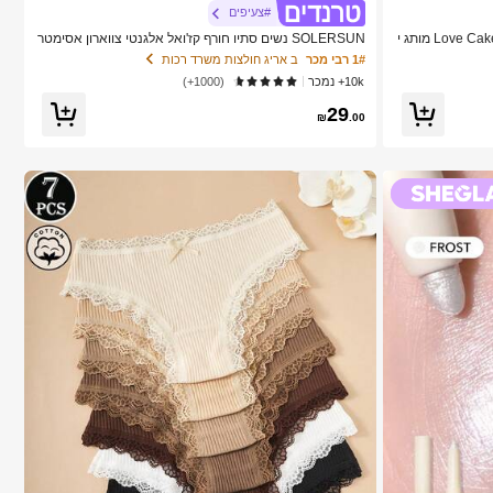
#צעיפים
SHEGLAM Color Bloom סומק נוזלי מט-Love Cake מותג י
SOLERSUN נשים סתיו חורף קז'ואל אלגנטי צווארון אסימטר
י שרוול ארוך חולצה אסימטרית מכפלת אופנתית וינטג' שקיעה
1# רבי מכר
ב אריג חולצות משרד רכות
הדפס חג חולצות עם שרוולי עטלף הגעה חדשה רב-תכליתית,
10k+ נמכר
(1000+)
סתיו חורף, נסיעות יומיומיות, יציאה
29
₪
.00