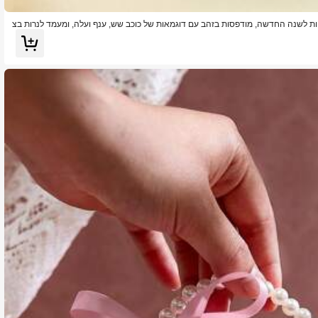
ועיות לשנה החדשה, מודפסות בזהב עם דוגמאות של כוכב שש, ענף ועלה, ומעמד לנרות בצ
אמים, מתאימות לשנה החדשה בסתיו. קופסאות נייר יכולות להכיל סוכריות, מתאימות ל
יים, עיצוב שולחן, אריזת מתנות לאורחים, ליצירת אווירה חגיגית חגיגית וחמה.