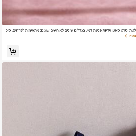
ת, סרט סאטן וידיות פנינת דמי, בגדלים שונים לאירועים שונים; מתאימות לפרחים, סוכ
של אמנות הדפסה בולטת מעודנת ותפקוד אריזה פרקטי
מתנה