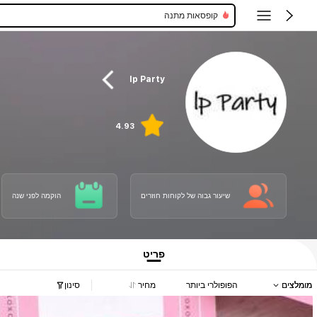
קופסאות מתנה
lp Party
4.93
שיעור גבוה של לקוחות חוזרים
הוקמה לפני שנה
פריט
מומלצים
הפופולרי ביותר
מחיר
סינון