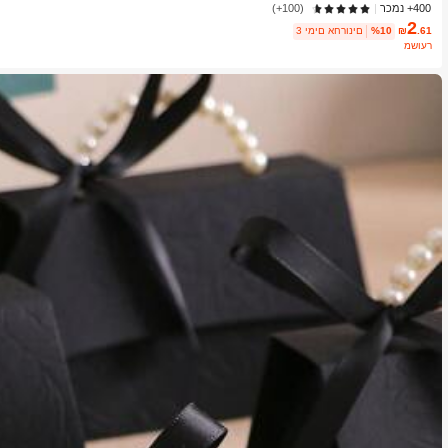
400+ נמכר
(100+)
2
.61
₪
%10
3 ימים אחרונים
משוער