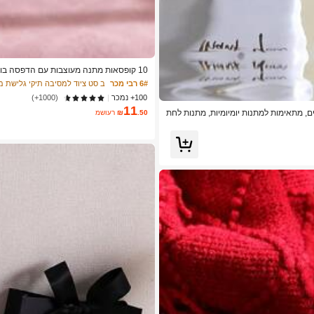
10 קופסאות מתנה מעוצבות עם הדפסה בולט
ריות, ערכות מתנה ומזכרות חתונה, שילוב 
6# רבי מכר
ב סט ציוד למסיבה תיקי גלישת 
100+ נמכר
(1000+)
11
ים, מתאימות למתנות יומיומיות, מתנות לחת
.50
₪
משוער