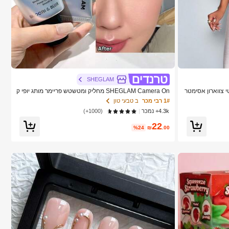
SHEGLAM
גנטי צווארון אסימטר
SHEGLAM Camera On מחליק ומטשטש פריימר מותג יופי ק
ית וינטג' שקיעה
וסמטיקה איפור לנשים ולנערות
1# רבי מכר
ב טבעי טון
שה רב-תכליתית,
4.3k+ נמכר
(1000+)
22
%24
₪
.00