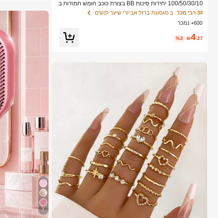
100/50/30/10 יחידות סיכות BB בצורת כוכב חומש חמודות ב
סגנון Y2K, סיכות שיער צבעוניות, אביזרי שיער בסיסיים - מתא
3# רבי מכר
ב סגסוגת ברזל אביזרי שיער לנשים
ים לבנות, לבית הספר, למסיבות, לספורט, אסתטי
600+ נמכר
4
%3
₪
.27
7