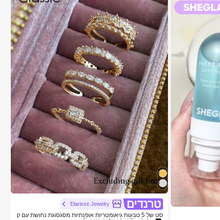
1# רבי מכר
ב זהב צהוב סטים של טבעות לנשים
Elarisse Jewelry
שיעור גבוה של לקוחות חוזרים
סט של 5 טבעות גיאומטריות אופנתיות מסגסוגת נחושת עם ק