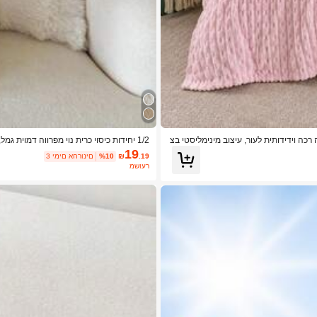
קשרים במבמבוק תלת-ממדית, 1 יחידה | שמיכה רכה וידידותית לעור, עיצוב מינימליסטי בצ
1/2 יחידות כיסוי כרית נוי מפרווה דמוית
ג/יום האם
19
.19
₪
%10
3 ימים אחרונים
משוער