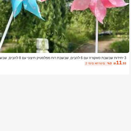
3 יחידות שבשבת סאקורה עם 6 
11
צוני מסתובב תוסס בחצר, מדשאה וגינה (צבעי שבשבת שונים), דורשת הרכבה
.93
₪
%3
2 ימים אחרונים