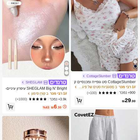
מברשות איפור, מתנה מושלמת, מתנה ע
בורה
CottageSlumber
CottageSlumber סט גופייה ומכנסיים ק
SHEGLAM
צרים סרוגים עם שוליים נצנצים וקונטרס
1# רבי מכר
ב סַסגוֹנִיוּת סטים של פיג'מות לנשים
SHEGLAM Big N' Bright עיפרון עיניים-
ט תחרה
900+ נמכר
Frost מותג יופי קוסמטיקה איפור לנשים ו
(100+)
1# רבי מכר
ב קוֹרֵן סימון
לנערות
3.9k+ נמכר
(1000+)
29
₪
.00
6
%43
₪
.30