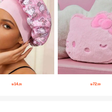
14
72
₪
.26
₪
.59