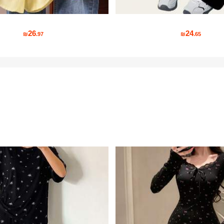
26
24
₪
.97
₪
.65