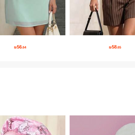
56
58
₪
.64
₪
.65