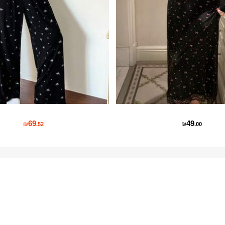
69
49
₪
.52
₪
.00