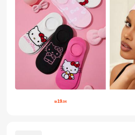
19
₪
.04