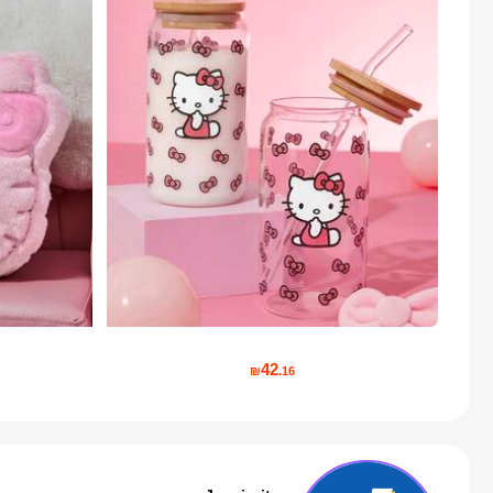
42
₪
.16