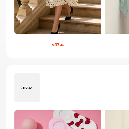
37
₪
.44
כניסה