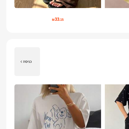
33
₪
.15
כניסה