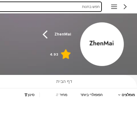
חפש בחנות
ZhenMai
4.93
דף הבית
מומלצים
הפופולרי ביותר
מחיר
סינון