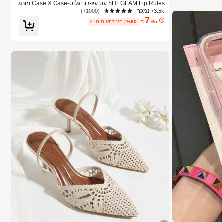
SHEGLAM Lip Rules עט עיפרון וגלוס-Case X Case מותג
יופי קוסמטיקה איפור לנשים ולנערות
3.5k+ נמכר
(1000+)
7
.65
₪
%60
2 ימים אחרונים