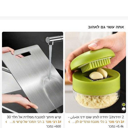
אתה עשוי גם לאהוב
2 יחידות/1 יחידה לוחץ שום ידני וטحان -
קרש חיתוך למטבח מפלדת אל חלד 30
כלי מטבח רב-תכליתי, ניתן להשתמש לקי
4, מתאים לחיתוך בשר, פירות וירקות, קל
1# רבי מכר
ב כלי מטבח טרנדיים לקיץ ולחוץ כלי מטבח אחרים
1# רבי מכר
ב רבי המכר של קרשי מטבח ושטיחים קרשי חיתוך, מחצלות
צוץ, פריסה וטחינה, מתאים לבית, מסעד
לניקוי, לבישול ביתי
5.4k+ נמכר
600+ נמכר