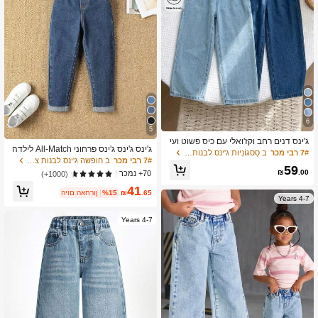
6
5
ג'ינס דנים רחב וקז'ואלי עם כיס פשוט ועי
ג'ינס ג'ינס ג'ינס פרחוני All-Match לילדה
צוב טוויסט לנערה
7# רבי מכר
ב סַסגוֹנִיוּת ג'ינס לבנות צעירות
צעירה לבית ספר ואופנה
7# רבי מכר
ב חופשה ג'ינס לבנות צעירות
59
₪
.00
70+ נמכר
(1000+)
41
.65
₪
%15
היום האחרון
4-7 Years
4-7 Years