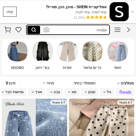
אפליקציית SHEIN - מוכן, הכן, סטייל!
×
بنطلون جينز بنات
קחו
שווה לנסות, שווה לקנות
(1,345)
dazy
maija
بنطلون جينز اطفال
jeans kids girl
بنطلون جينز بنات
dazy
חמוד
כל יום קז'ואל
יסודות
בגדי רחוב
KDOMO
מומלצים
הפופולרי ביותר
מחיר
סינון
גיל
סִגְנוֹן
סוג
צבע
אורך
גמישות הבד
4-7 Years
4-7 Years