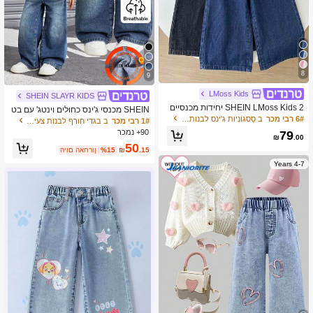
8
9
LMoss Kids
SHEIN SLAYR KIDS
SHEIN LMoss Kids 2 יחידות מכנסיים
SHEIN מכנסי ג'ינס כחולים וינטג' עם בט
ארוכים רחבים מבד ג'ינס ורוד & לבן לבנו
6# רבי מכר
ב סַסגוֹנִיוּת ג'ינס לבנות צעירות
נה תרמית ומכנסיים אסימטריים רחבים
1# רבי מכר
ב בגדי חורף לבנות צעירות .
ת צעירות
של Young Girl'2K, סתיו/חורף, מגניב/חג
90+ נמכר
79
₪
.00
ההודיה לבנות
50
.15
₪
%15
היום האחרון
4-7 Years