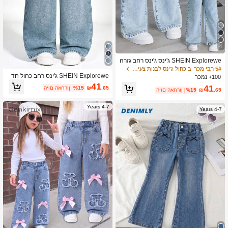
4
SHEIN Explorewe ג'ינס ג'ינס רחב גזרה
אופנתית ורסטילית לנערות צעירות
5# רבי מכר
ב כחול ג'ינס לבנות צעירות
SHEIN Explorewe ג'ינס רחב כחול חד
100+ נמכר
ש לבנות, מכנסי ג'ינס ישרים עם 5 כיסים,
41
41
.65
₪
%15
היום האחרון
גזרה צמודה ורב-תכליתית, בד רך ונוח, מ
.65
₪
%15
היום האחרון
תאים לבית הספר, ליציאות יומיומיות וללב
וש בחוץ
4-7 Years
4-7 Years