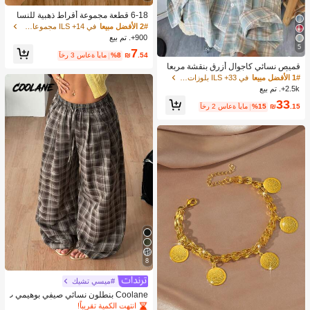
6-18 قطعة مجموعة أقراط ذهبية للنسا
ء، موضة حفلات، سفر وعطلات، هدية خط
2# الأفضل مبيعا
في 14+ ILS مجموعات أقراط نسائية
وبة، مناسبة لمناسبات متنوعة، (مصنوعة
900+. تم بيع
من مادة CCB المركبة منخفضة الحساسي
5
7
ة وغير قابلة للتلاشي)، هدية لها
.54
₪
%8
آخر 3 ساعة أيام
قميص نسائي كاجوال أزرق بنقشة مربعا
ت بأكمام طويلة وأزرار أمامية من البولي
1# الأفضل مبيعا
في 33+ ILS بلوزات النساء
ستر، مقاس عادي، ملابس ربيعية، أسلوب
2.5k+. تم بيع
سهل
33
.15
₪
%15
آخر 2 ساعة أيام
8
#ميسي تشيك
1# الأفضل مبيعا
في غير رسمي بنطلون كاجوال
انتهت الكمية تقريباً!
Coolane بنطلون نسائي صيفي بوهيمي ب
سيط للعطلات، ملابس يومية أساسية مري
1# الأفضل مبيعا
1# الأفضل مبيعا
في غير رسمي بنطلون كاجوال
في غير رسمي بنطلون كاجوال