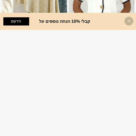
קבלי 10% הנחה נוספים על
הוסף לעגלת הקניות
הירשם
%55 הנחה!
33
13
#מבולגן
Aloruh
SHEIN Holidaya סוודר חלול שקוף עם
100+ נמכר
שוליים אסימטריים בצבע אחיד
Aloruh קרדיגן דק ואלגנטי רטרו רומנטי ל
33
נשים עם רקמת שן כלבים
1# רבי מכר
ב סגנון פטיט סריגים לנשים
.15
₪
%15
2 ימים אחרונים
700+ נמכר
33
.15
₪
%15
2 ימים אחרונים