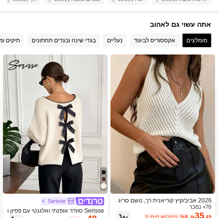
אתה עשוי גם לאהוב
1M עוקבים
4.91
מומלצים
אקססוריס לביגוד
נעליים
בגדי שינה ובגדים תחתונים
תיקים ומז
1M עוקבים
4.91
1M עוקבים
4.91
1M עוקבים
4.91
1M עוקבים
4.91
1M עוקבים
4.91
2026 אביב/קיץ קוריאנית רך, נושם סריג
Serisse
1M עוקבים
4.91
70+ נמכר
צוואון V ללא שרוולים, עיצוב מינימליסטי
Serisse סוודר אופנתי ואלגנטי עם פפיון ו
אלגנטי מחמיא לקו הצוואר והפנים, מתאי
35
כתף עם שרוולים ארוכים לנשים, קישוט פ
.49
₪
%9
3 ימים אחרונים