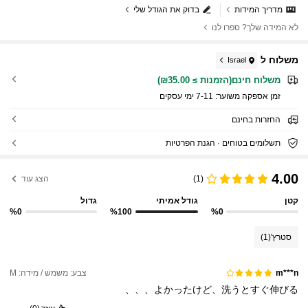
מדריך המידות
בדוק את הגודל שלי
לא המידה שלך? ספרו לנו
משלוח ל
Israel
משלוח חינם(הזמנות ≥ ₪35.00)
זמן אספקה ​​משוער:
7-11 ימי עסקים
החזרות בחינם
תשלומים בטוחים · הגנת הפרטיות
4.00
(1)
הצג עוד
קטן
גודל אמיתי
גדול
%0
%100
%0
סטרץ'
(1)
צבע: משמש / מידה: M
m***n
よかったけど、洗うとすぐ伸びる、、、