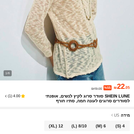
1/6
22
₪
.05
%55
₪49.00
SHEIN LUNE סוודר סרוג לקיץ לנשים, אופנתי
)
1
(
4.00
לסוודרים סרוגים לעונה חמה, סתיו חורף
מידה
US
(XL)
12
(L)
8/10
(M)
6
(S)
4