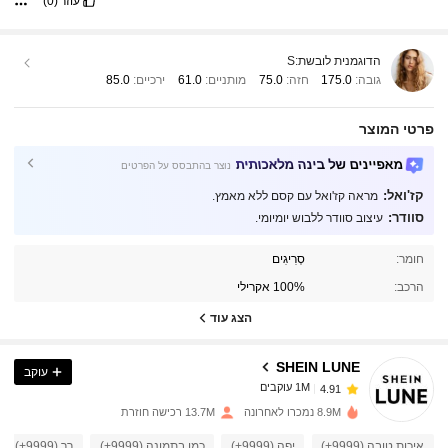
עוזר
(0)
הדוגמנית לובשת:
S
גובה:
175.0
חזה:
75.0
מותניים:
61.0
ירכיים:
85.0
פרטי המוצר
מאפיינים של בינה מלאכותית
נוצר בהתבסס על הפרטים
קז'ואל:
מראה קז'ואל עם קסם ללא מאמץ.
סוודר:
עיצוב סוודר ללבוש יומיומי.
1M עוקבים
4.91
חומר:
סְרִיגִים
הרכב:
100% אקרילי
1M עוקבים
4.91
הצג עוד
SHEIN LUNE
עוקב
1M עוקבים
4.91
h***h
שילם
לפני יום אחד
8.9M נמכרו לאחרונה
13.7M רכישה חוזרת
1M עוקבים
4.91
איכות טובה (9999+)
יפה (9999+)
כמו בתמונה (9999+)
רך (9999+)