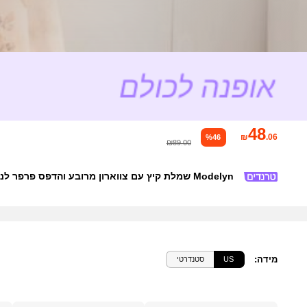
48
₪
.06
%46
₪89.00
Modelyn שמלת קיץ עם צווארון מרובע והדפס פרפר לנשים
מידה
:
US
סטנדרטי