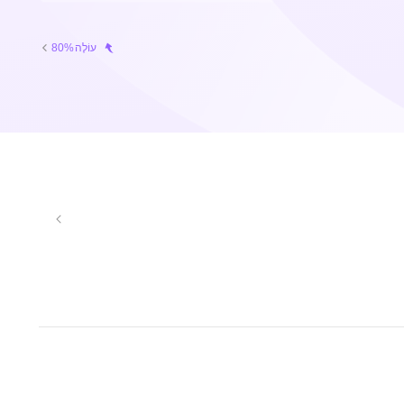
עוֹלֶה
80%