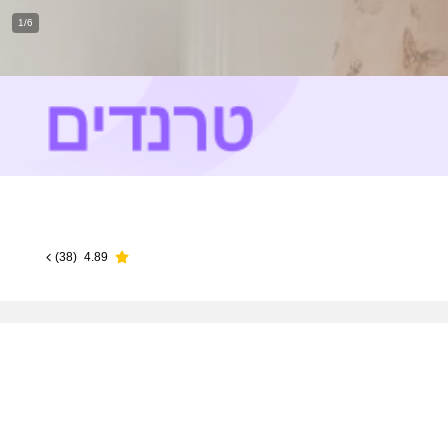
1/6
)
38
(
4.89