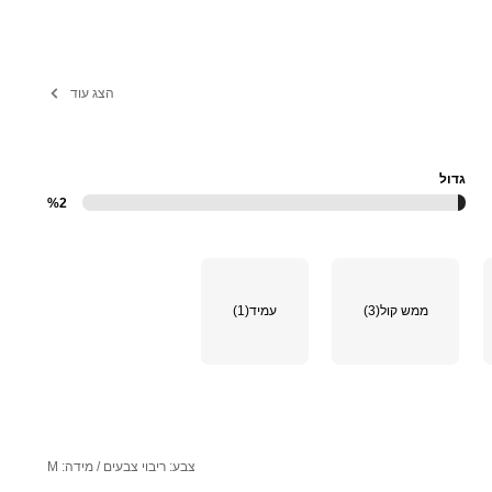
הצג עוד
גדול
%2
ממש קול
(3)
עמיד
(1)
צבע: ריבוי צבעים / מידה: M