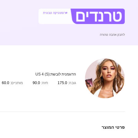
#רומנטיקה טבעית
לחבק אהבה טהורה
הדוגמנית לובשת:
US 4 (S)
גובה:
175.0
חזה:
90.0
מותניים:
60.0
פרטי המוצר