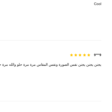
Cool
9***9
يجنن
يجنن
يجنن
نفس
الصورة
ونفس
المقاس
مرة
مرة
حلو
والله
مرة
ح