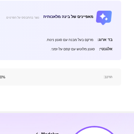
1.2M עוקבים
4.92
מאפיינים של בינה מלאכותית
נוצר בהתבסס על הפרטים
בד ארוג:
מרקם בעל מבנה עם סגנון נינוח.
אלגנטי:
סגנון מלוטש עם קסם על-זמני.
1.2M עוקבים
4.92
הרכב:
100% פול
1.2M עוקבים
Modelyn