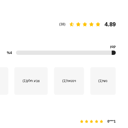
4.89
(38)
קטן
%4
נשי
(1)
וינטאז'
(1)
צבע חלק
(1)
1***0