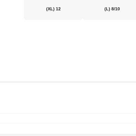
(XL)
12
(L)
8/10