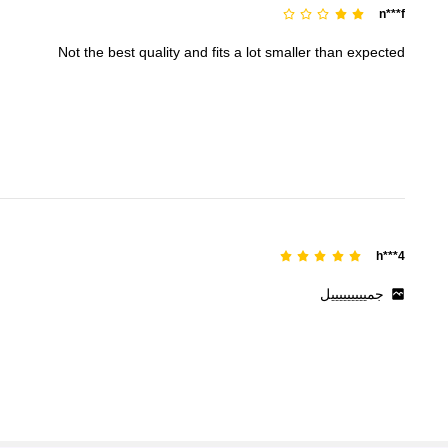
n***f
Not
the
best
quality
and
fits
a
lot
smaller
than
expected
h***4
جميييييييييل