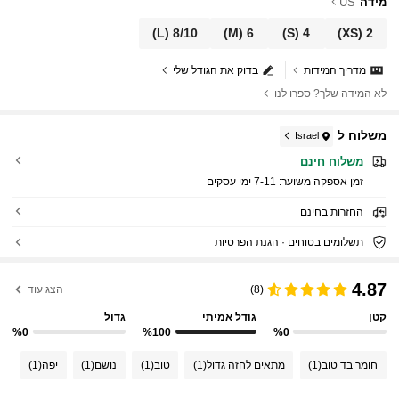
מידה
US
(L)
8/10
(M)
6
(S)
4
(XS)
2
מדריך המידות
בדוק את הגודל שלי
לא המידה שלך? ספרו לנו
משלוח ל
Israel
משלוח חינם
זמן אספקה ​​משוער:
7-11 ימי עסקים
החזרות בחינם
תשלומים בטוחים · הגנת הפרטיות
4.87
(8)
הצג עוד
קטן
גודל אמיתי
גדול
%0
%100
%0
חומר בד טוב
(1)
מתאים לחזה גדול
(1)
טוב
(1)
נושם
(1)
יפה
(1)