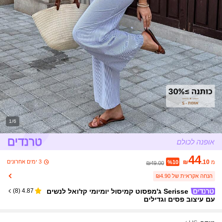
1/6
44
3 ימים אחרונים
₪
.10
מ
%10
₪49.00
הנחה אקראית של ₪4.90
Serisse ג'מפסוט קמיסול יומיומי קז'ואל לנשים
)
8
(
4.87
עם עיצוב פסים וגדילים