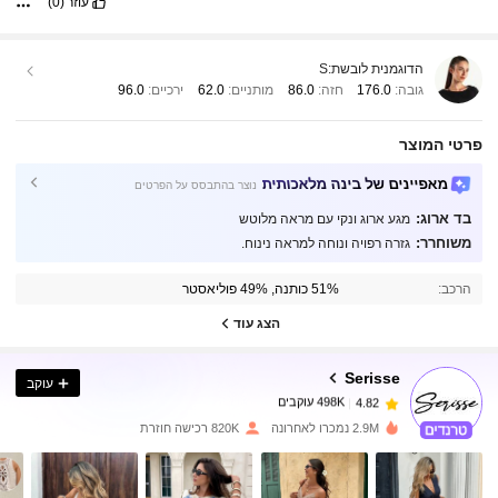
עוזר
(0)
הדוגמנית לובשת:
S
גובה:
176.0
חזה:
86.0
מותניים:
62.0
ירכיים:
96.0
פרטי המוצר
מאפיינים של בינה מלאכותית
נוצר בהתבסס על הפרטים
בד ארוג:
מגע ארוג ונקי עם מראה מלוטש
משוחרר:
גזרה רפויה ונוחה למראה נינוח.
498K עוקבים
4.82
הרכב:
51% כותנה, 49% פוליאסטר
498K עוקבים
4.82
הצג עוד
Serisse
עוקב
498K עוקבים
4.82
o***5
שילם
לפני יום אחד
2.9M נמכרו לאחרונה
820K רכישה חוזרת
498K עוקבים
4.82