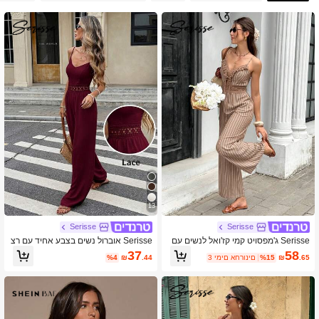
13
Serisse
Serisse
Serisse ג'מפסויט קמי קז'ואל לנשים עם
Serisse אוברול נשים בצבע אחיד עם רצ
פסים, קשירה מקדימה וגדילים
ועות גמיקה לחופשה ולבגדי יומיום
37
58
.65
₪
%15
3 ימים אחרונים
.44
₪
%4