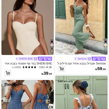
30
17
SHEIN BAE
Serisse
Serisse אוברול בצבע אחיד עם גדילים ל
SHEIN BAE בגד גוף אופנתי בצבע אחי
חופשה קז'ואל לנשים
ד קז'ואל עם רצועות ספגטי לנשים, קיץ
6.3k+ נמכר
(1000+)
59
₪
.00
39
₪
.00