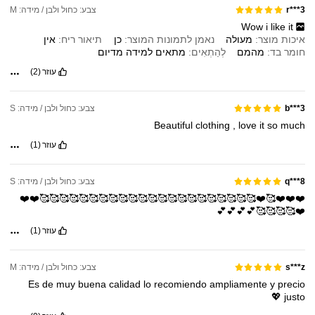
צבע: כחול ולבן / מידה: M
r***3
Wow
i
like
it
איכות מוצר:
מעולה
נאמן לתמונות המוצר:
כן
תיאור ריח:
אין
חומר בד:
מהמם
לְהַתְאִים:
מתאים
למידה
מדיום
עוזר
(2)
צבע: כחול ולבן / מידה: S
b***3
Beautiful
clothing
,
love
it
so
much
עוזר
(1)
צבע: כחול ולבן / מידה: S
q***8
❤️❤️❤️🥰❤️🥰🥰🥰🥰🥰🥰🥰🥰🥰🥰🥰🥰🥰🥰🥰🥰🥰🥰🥰🥰🥰🥰❤️❤️
❤️🥰🥰🥰🥰💕💕💕💕
עוזר
(1)
צבע: כחול ולבן / מידה: M
s***z
Es
de
muy
buena
calidad
lo
recomiendo
ampliamente
y
precio
💖
justo