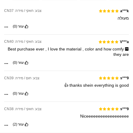
צבע: חאקי / מידה: CN37
a***k
מעולה
עוזר
(0)
צבע: חאקי / מידה: CN40
V***a
Best
purchase
ever
,
I
love
the
material
,
color
and
how
comfy
they
are
עוזר
(0)
צבע: חום / מידה: CN39
s***9
👍
thanks
shein
everything
is
good
עוזר
(0)
צבע: חאקי / מידה: CN38
s***9
Niceeeeeeeeeeeeeeeeee
עוזר
(2)