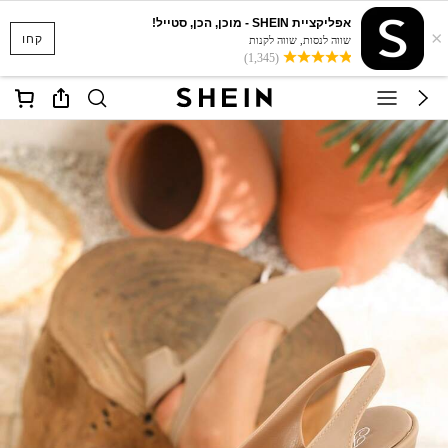
אפליקציית SHEIN - מוכן, הכן, סטייל!
×
קחו
שווה לנסות, שווה לקנות
(1,345)