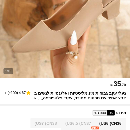
1/10
35
₪
.70
נעלי עקב גבוהות מינימליסטיות ואלגנטיות לנשים ב
)
100+
(
4.67
צבע אחיד עם חרטום מחודד, עקבי פלטפורמה,
מראה רשמי מתאים ללבוש חוץ באביב/קיץ, נע
לי עקב נוחות
מידה
:
US
סטנדרטי
US7
(CN38)
US6.5
(CN37)
US6
(CN36)
2 left