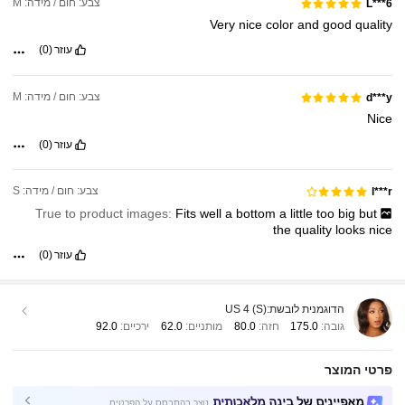
צבע: חום / מידה: M
L***6
Very
nice
color
and
good
quality
עוזר
(0)
צבע: חום / מידה: M
d***y
Nice
עוזר
(0)
צבע: חום / מידה: S
l***r
True to product images:
Fits
well
a
bottom
a
little
too
big
but
the
quality
looks
nice
עוזר
(0)
הדוגמנית לובשת:
US 4 (S)
גובה:
175.0
חזה:
80.0
מותניים:
62.0
ירכיים:
92.0
פרטי המוצר
מאפיינים של בינה מלאכותית
נוצר בהתבסס על הפרטים