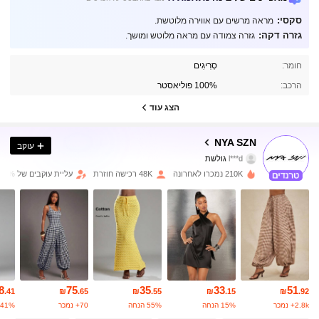
סקסי:
מראה מרשים עם אווירה מלוטשת.
גזרה דקה:
גזרה צמודה עם מראה מלוטש ומושך.
165K עוקבים
4.78
חומר:
סְרִיגִים
הרכב:
100% פוליאסטר
165K עוקבים
4.78
הצג עוד
165K עוקבים
4.78
NYA SZN
עוקב
l***d
גולשת
165K עוקבים
4.78
210K נמכרו לאחרונה
48K רכישה חוזרת
עליית עוקבים של 13%
165K עוקבים
4.78
165K עוקבים
4.78
165K עוקבים
4.78
8
75
35
33
51
.41
₪
.65
₪
.55
₪
.15
₪
.92
165K עוקבים
4.78
2.8k+ נמכר
15% הנחה
55% הנחה
70+ נמכר
41% הנחה