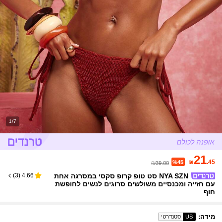
1/7
21
₪
.45
%45
₪39.00
NYA SZN סט טופ קרופ סקסי במסרגה אחת
)
3
(
4.66
עם חזייה ומכנסיים משולשים סרוגים לנשים לחופשת
חוף
מידה
:
US
סטנדרטי