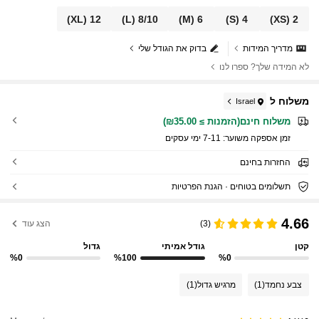
(XL)
12
(L)
8/10
(M)
6
(S)
4
(XS)
2
מדריך המידות
בדוק את הגודל שלי
לא המידה שלך? ספרו לנו
משלוח ל
Israel
משלוח חינם(הזמנות ≥ ₪35.00)
זמן אספקה ​​משוער:
7-11 ימי עסקים
החזרות בחינם
תשלומים בטוחים · הגנת הפרטיות
4.66
(3)
הצג עוד
קטן
גודל אמיתי
גדול
%0
%100
%0
צבע נחמד
(1)
מרגיש גדול
(1)