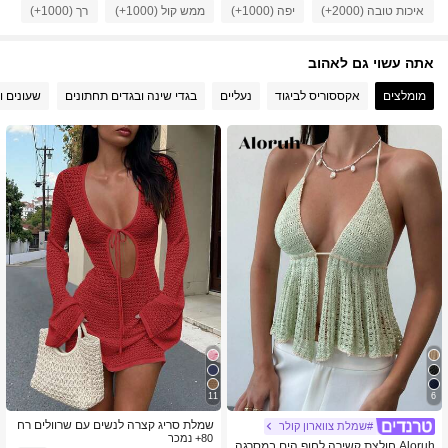
איכות טובה (2000+)
יפה (1000+)
ממש קול (1000+)
רך (1000+)
אה
165K עוקבים
4.78
165K עוקבים
4.78
אתה עשוי גם לאהוב
מומלצים
אקססוריס לביגוד
נעליים
בגדי שינה ובגדים תחתונים
שעונים ו
165K עוקבים
4.78
11
6
שמלת סריג קצרה לנשים עם שרוולים רח
#שמלת צווארון קולר
80+ נמכר
בים, חלולה וסקסית, לחופשת חוף, יומית ו
Aloruh חולצת קשירה לחוף הים במסרגה