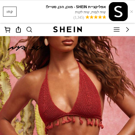
אפליקציית SHEIN - מוכן, הכן, סטייל!
×
קחו
שווה לנסות, שווה לקנות
(1,345)