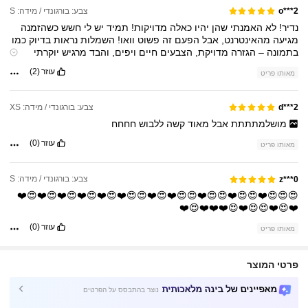
צבע: בורגונדי / מידה: S
o***2
נדיר!
לא
האמנתי
שהן
יהיו
כאלה
מדויקות!
תמיד
יש
לי
חשש
כשהזמנה
מגיעה
מהאינטרנט,
אבל
הפעם
זה
פשוט
וואו!
השמלות
נראות
בדיוק
כמו
בתמונה
–
הגזרה
מדויקת,
הצבעים
חיים
ויפים,
והבד
מרגיש
יוקרתי
ונעים
על
הגוף.
הן
יושבות
מושלם,
לא
צמודות
מדי
ולא
רפויות,
בדיוק
עוזר
(2)
מאותו פריט
כמו
שחיפשתי.
אני
מקבלת
מחמאות
בלי
סוף
ומרגישה
ממש
טוב
איתן.
ללא
ספק
אזמין
שוב
צבע: בורגונדי / מידה: XS
d***2
מושלמתתתת
אבל
מאוד
קשה
ללבוש
חחחח
עוזר
(0)
מאותו פריט
צבע: בורגונדי / מידה: S
z***0
😍😍😍❤️😍😍❤️😍😍❤️😍😍❤️😍❤️😍😍❤️😍❤️😍❤️😍❤️😍❤️😍❤️
❤️😍❤️😍😍❤️😍❤️❤️❤️😍❤️
עוזר
(0)
מאותו פריט
פרטי המוצר
מאפיינים של בינה מלאכותית
נוצר בהתבסס על הפרטים