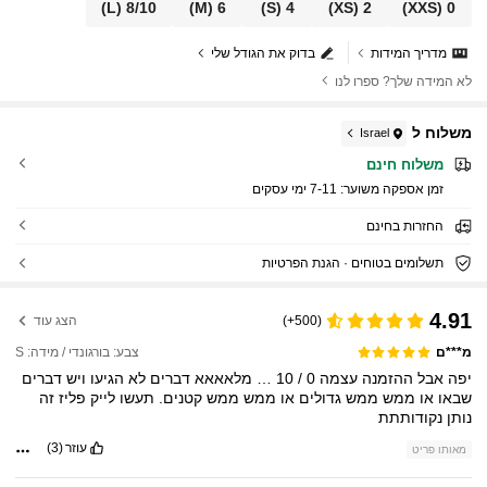
רביים בסגנון בוהו טרופי, גיארו ללא גב, שמלות קיץ
(L)
8/10
(M)
6
(S)
4
(XS)
2
(XXS)
0
לנשים למסיבה
מדריך המידות
בדוק את הגודל שלי
לא המידה שלך? ספרו לנו
משלוח ל
Israel
משלוח חינם
זמן אספקה ​​משוער:
7-11 ימי עסקים
החזרות בחינם
תשלומים בטוחים · הגנת הפרטיות
4.91
(500+)
הצג עוד
צבע: בורגונדי / מידה: S
מ***ם
יפה
אבל
ההזמנה
עצמה
0
/
10
…
מלאאאא
דברים
לא
הגיעו
ויש
דברים
שבאו
או
ממש
ממש
גדולים
או
ממש
ממש
קטנים.
תעשו
לייק
פליז
זה
נותן
נקודותתת
עוזר
(3)
מאותו פריט