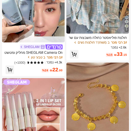
5
חולצת פוליאסטר כחולה משבצות עם שר
וול ארוך וכפתורים מקדימה לנשים, גזרה
1# רבי מכר
ב מְשׁוּחרָר חולצות נשים
רגילה, בגדי אביב, סגנון קליל
SHEGLAM
2.6k+ נמכר
SHEGLAM Camera On מחליק ומטשט
33
%15
₪
.15
ש פריימר מותג יופי קוסמטיקה איפור לנש
1# רבי מכר
ב טבעי טון
ים ולנערות
4.3k+ נמכר
(1000+)
22
%24
₪
.00