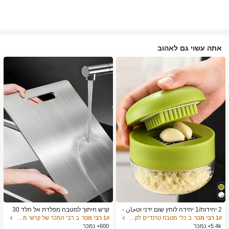
אתה עשוי גם לאהוב
2 יחידות/1 יחידה לוחץ שום ידני וטحان -
קרש חיתוך למטבח מפלדת אל חלד 30
כלי מטבח רב-תכליתי, ניתן להשתמש לקי
4, מתאים לחיתוך בשר, פירות וירקות, קל
1# רבי מכר
ב כלי מטבח טרנדיים לקיץ ולחוץ כלי מטבח אחרים
1# רבי מכר
ב רבי המכר של קרשי מטבח ושטיחים קרשי חיתוך, מחצלות
צוץ, פריסה וטחינה, מתאים לבית, מסעד
לניקוי, לבישול ביתי
5.4k+ נמכר
600+ נמכר