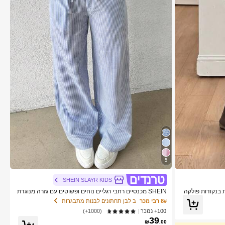
5
SHEIN SLAYR KIDS
ת בנקודות פולקה
SHEIN מכנסיים רחבי רגליים נוחים ופשוטים עם גזרה מנוגדת
בצבע ניגודיות, אמצע המותניים
8# רבי מכר
ב לבן תחתונים לבנות מתבגרות
100+ נמכר
(1000+)
39
₪
.00