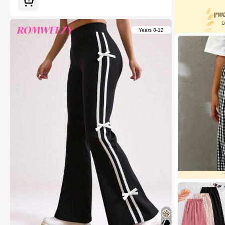
וין
8-12 Years