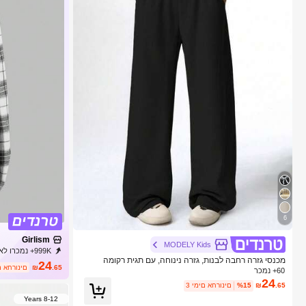
6
Girlism
MODELY Kids
999K+ נמכרו לאחרונה
מכנסי גזרה רחבה לבנות, גזרה נינוחה, עם תגית רקומה
24
.65
₪
3 ימים אח
60+ נמכר
24
.65
₪
%15
3 ימים אחרונים
8-12 Years