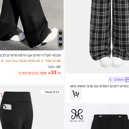
מכנסי דגמ"ח רפויים עם הדפס פרפרים לבנות
תיים, 1pc
8# רבי מכר
ב לא נמתח מכנסי בנות טווין
80+ נמכר
33
.15
₪
%15
3 ימים אחרונים
Girlism
SHEIN Gir מכנסיים רחבים רופפים עם שרוך ופשוט משו
 ללבוש יומיומי, חזרה לבית הספר, בגדי חז
8-12 Years
ות