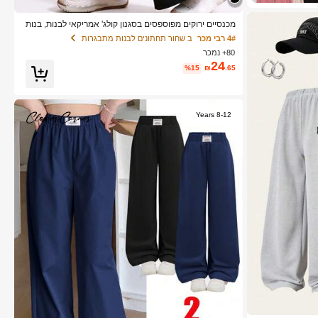
מכנסיים ירוקים מפוספסים בסגנון קולג' אמריקאי לבנות, בנות
צעירות ובנות
4# רבי מכר
ב שחור תחתונים לבנות מתבגרות
80+ נמכר
24
%15
₪
.65
8-12 Years