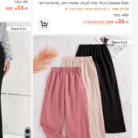
ד מכנסיים מתרחבים
90+ נמכר
Coolane Kids בגדי סתיו לבנות, אופנת רחוב, מכנסיים רחבי
13
ם ישרים משובצים בשחור לבן, חזרה לבית הספר, נשף סיום, ב
%55
₪
.05
1# רבי מכר
ב לא נמתח מכנסי בנות טווין
גדי חזרה לבית הספר
400+ נמכר
33
.15
₪
%15
3 ימים אחרונים
8-12 Years
8-12 Years