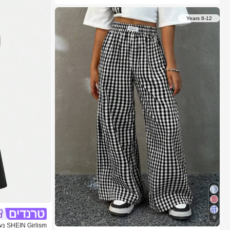
8-12 Years
9
lism