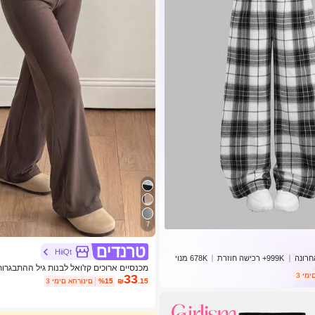
7
HiiQt
999K+ רכישה חוזרת
678K מנוי
מכנסיים ארוכים קז'ואל לבנות גיל ההתבגרו
רונים
33
דוט וטלאים בצבע קפה
.15
₪
%15
3 ימים אחרונים