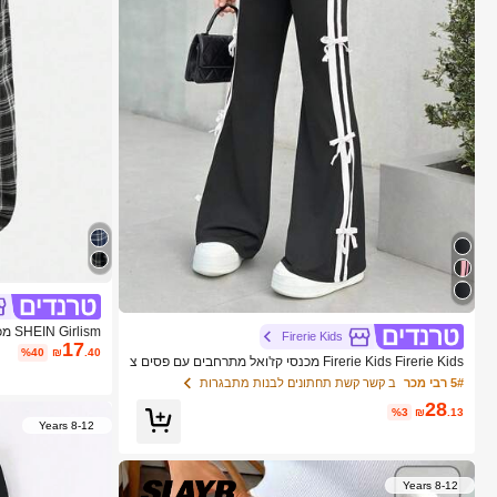
lism
Firerie Kids
17
בצים לבנות, מתאים
%40
₪
.40
Firerie Kids Firerie Kids מכנסי קז'ואל מתרחבים עם פסים צ
רה לבית הספר לבנ
דדיים לבנות של Nova Glow Tween, סרט בצבע ניגוד וקשיר
5# רבי מכר
ב קשר קשת תחתונים לבנות מתבגרות
ה, לבוש לחזרה לבית הספר וליום יום
28
%3
₪
.13
8-12 Years
8-12 Years