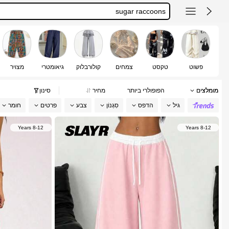
女童裤子
キッズ ダンス
长裤 儿童
girlism
פשוט
טקסט
צמחים
קולורבלוק
גיאומטרי
מצויר
מומלצים
הפופולרי ביותר
מחיר
סינון
גיל
הדפס
סִגְנוֹן
צבע
פרטים
חומר
8-12 Years
8-12 Years