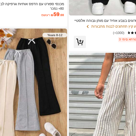
מכנסי ספורט עם הדפס אותיות וגרפיקה לבנות, 3 יח
80+ נמכר
59
.00
₪
משוער
סיים סרוגים בצבע אחיד עם מותן גבוהה אלסטיי
ם בגזרה רחבה, ליומי, ספורט, יוגה ובגדי בית ספר לבנות (YY3
 קיץ תחתונים לבנות מתבגרות
(1000+)
8-12 Years
מים אחרונים