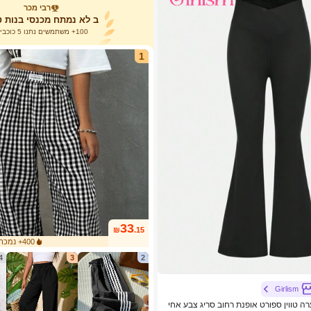
רבי מכר
ב לא נמתח מכנסי בנות טו
100+ משתמשים נתנו 5 כוכבים
1
33
₪
.15
400+ נמכר
4
3
2
Girlism
SHEIN Gir נערה טווין ספורט אופנת רחוב סריג צבע אחי