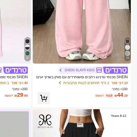
4
15
SHEIN SLAYR KIDS
SHEIN מכנסי טרנינג רחבים ומשוחררים עם מותן בשרוך ועיצו
SHEIN מכנסי
ב צבעים מנוגדים לנערות גיל ההתבגרות
1# רבי מכר
ב ורוד תחתונים לבנות מתבגרות
4# רבי מכר
ב חופש
חבה לאורח חיים פע
100+ נמכר
200+ נמכר
29
44
.10
₪
%10
משוער
.00
₪
משוער
8-12 Years