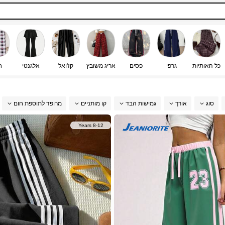
כל האותיות
גרפי
פסים
אריג משובץ
קז'ואל
אלגנטי
ח
סוג
אורך
גמישות הבד
קו מותניים
מרופד לתוספת חום
8-12 Years