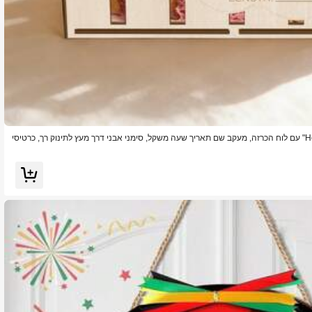
1 סל אחסון עץ לתינוק רך בולט "Hello World" עם לוח הכרזה, מעקב שם תאריך שעה משקל, סימני אבני דרך מעץ לתינוק רך, כרטיסי
ך, סגנון בוהמי, מושלם כמתנה לתינוק רך ועיצוב לחדר