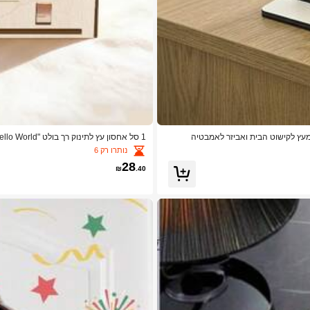
ר מעץ לקישוט הבית ואביזר לאמבטיה
אבני דרך לצילום, עיצוב ענן לשינה לתינוק ר
נותרו רק 6
28
₪
.40