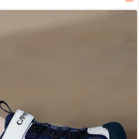
משוער