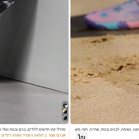
י מים, נעלי חוף, מתיחה 4-כיוונית, התאמה הדוקה, נשימה, לבנים ובנות, שחייה, חוף, מש
סנדלי קיץ חדשים לילדים, בנים ובנות נעלי
ר, חוף, קז'ואל יומי, ספורט
2# רבי מכר
ב לולאת וו סנדלי ספורט לילדים