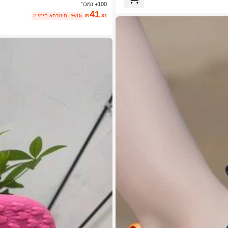
100+ נמכר
41
.31
₪
%15
2 ימים אחרונים