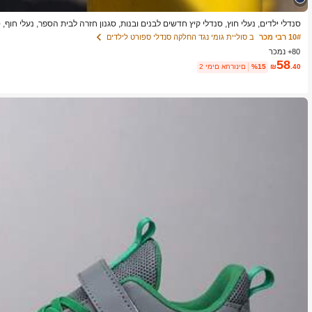
סנדלי ילדים, נעלי חוץ, סנדלי קיץ חדשים לבנים ובנות, סגנון חזרה לבית הספר, נעלי חוף,
עם סגירה של וו וולקרו, קיץ בחוץ, מגרש משחקים, לצד הבריכה, הגנה על האצבעות סוליה
10# רבי מכר
ב סוליית גומי נגד החלקה סנדלי ספורט לילדים
80+ נמכר
58
.40
₪
%15
2 ימים אחרונים