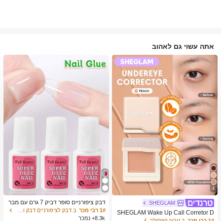
אתה עשוי גם לאהוב
4
דבק ציפורניים סופר דביק 7 גרם עם מבר
SHEGLAM
שת, דבק ג'ל מהיר ייבוש, מתאים לציפורנ
1# רבי מכר
ב דבק לציפורניים דבק ודבק לציפורניים
SHEGLAM Wake Up Call Corretor D
יים מלאכותיות, ציפורני אקריל, ציפורני ה
8.3k+ נמכר
e Cor Para Olheiras-Peach מותג יופי
1# רבי מכר
ב טבעי קונסילר