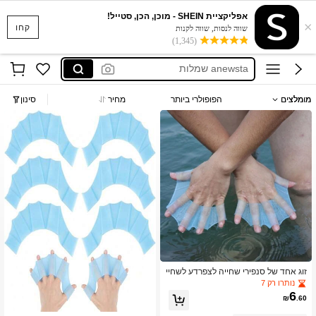
אפליקציית SHEIN - מוכן, הכן, סטייל!
×
חולצות נשים
קחו
שווה לנסות, שווה לקנות
(1,345)
swimming gloves
anewsta שמלות
בגד ים
מומלצים
הפופולרי ביותר
מחיר
סינון
חצאיות
חולצות נשים
swimming gloves
זוג אחד של סנפירי שחייה לצפרדע לשחיי
ה, סנפירי חוף, אביזרי חוף, מצוף בריכה
נותרו רק 7
6
₪
.60