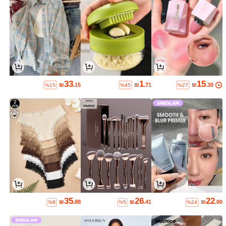
33
1
15
₪
.15
₪
.71
₪
.30
%15
%45
%27
35
26
22
₪
.88
₪
.41
₪
.00
%8
%5
%24