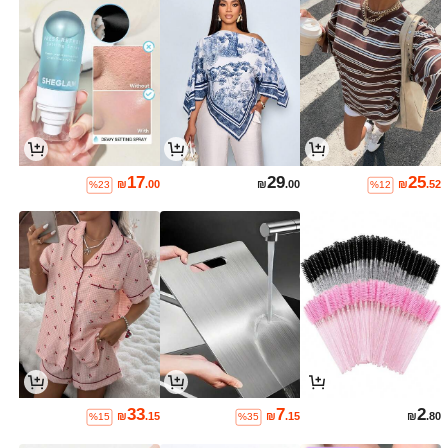
17
29
25
₪
.00
₪
.00
₪
.52
%23
%12
33
7
2
₪
.15
₪
.15
₪
.80
%15
%35