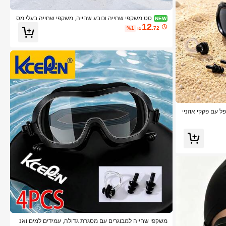
סט משקפי שחייה וכובע שחייה, משקפי שחייה בעלי מס
NEW
12
גרת גדולה באיכות גבוהה נגד ערפל ועמידים למים, סט כובע
%1
₪
.72
שחייה ומשקפיים יוניסקס לצלילה ושחייה
ל עם פקקי אוזניי
ם, רצועות כתף רחבות מתכווננות, הגנה מפני UV וראייה ברור
משקפי שחייה למבוגרים עם מסגרת גדולה, עמידים למים ואנ