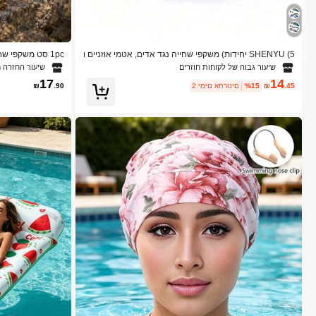
SHENYU (5 יחידות) משקפי שחייה נגד אדים, אטמי אוזניים ו
1pc סט משקפי ש
סט קליפסים לאף, פריטי חוף חיוניים, אביזרי חוף, מצופים לברי
שיעור גבוה של לקוחות חוזרים
שיעור החזרה נ
כה
ורה, מתאימים לברי
17
14
.45
₪
%15
2 ימים אחרונים
.90
₪