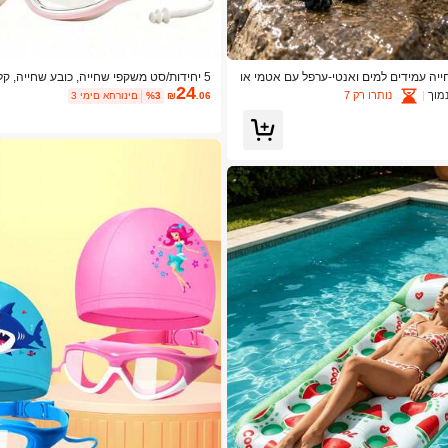
חייה עמידים למים ואנטי-ערפל עם אטמי או
5 יחידות/סט משקפי שחייה, כובע שחייה, ק
24
זניים, רצועות כתף רחבות מתכווננות, הגנה מפני UV, ראייה בר
וזניים סט ציוד שחייה
מוך
נותרו רק 7
.06
₪
%3
3 ימים אחרונים
כות שחייה ולמים פתוחים