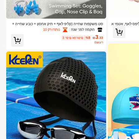
ליפס לאף, אטמי א
סט משקפות שחייה (קליפ לאף + תיק אחסון + כובע שחייה +
משקפות) משקפות שחייה יוניסקס, עמידות למים נגד ערפול, ע
הוקמה לפני שנה
נותרו רק 10
יצוב משודרג חדש, שדה ראייה רחב נגד ערפול חסין דליפה, מ
3
תאים לחופשת חוף, מסיבת שחייה
.33
₪
%5
3 ימים אחרונים
משוער