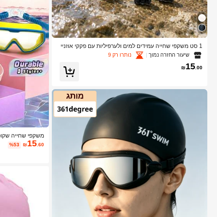
1 סט משקפי שחייה עמידים למים ולערפיליות עם פקקי אוזניי
ם, רצועות כתף רחבות מתכווננות, הגנה מפני UV וראייה ברור
שיעור החזרה נמוך
נותרו רק 9
ה, מתאימים לבריכות שחייה ומים פתוחים
15
₪
.00
משקפי שחייה שקופי
15
קופסת אחסון לאטמי
%53
₪
.60