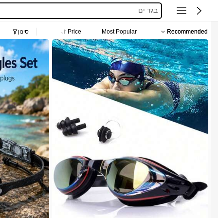
חצאיות
חולצות נשים
Recommended
Most Popular
Price
סינון
סקוישים
anewsta שמלות