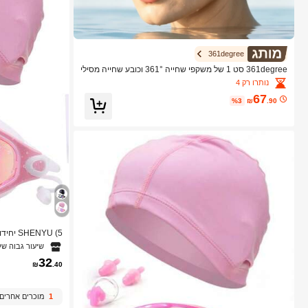
361degree
361degree סט 1 של משקפי שחייה 361° וכובע שחייה מסילי
קון, משקפי שחייה עם מסגרת גדולה נגד ערפול ועמידים למים
נותרו רק 4
למבוגרים, סט אביזרי שחייה לבריכה
67
%3
₪
.90
NYU (5
שיעור גבוה של
חוף חיוניים, אביזר
32
₪
.40
1
מוכרים אחרים