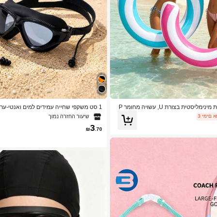
מיטה צפה מתנפחת מינימליסטית בצורת U, עשויה מחומר P
1 סט משקפי שחייה עמידים למים ואנטי-ערפ
 כחולים או ורודים, רפסודה צפה לבריכה מת
שיעור החזרה נמוך
 אחרונים
 מסיבות בריכה, משאבת אוויר נמכרת בנפ
ה, מתאימים לבריכות שחייה ומים פתוחים
3
₪
.70