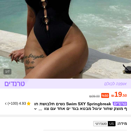
1/7
19
₪
.50
%50
₪39.00
Swim SXY Springbreak נשים תלבושת חו
)
100+
(
4.93
ף מוצק שחור עיגול מבטא בגד ים אחד עם צוו
ארון V עמוק ועניבה קדמית, פסטיבל בוהו
מידה
:
US
סטנדרטי