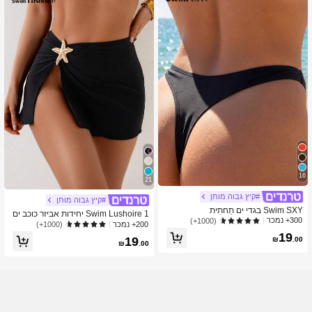
16
21
#קיץ גבוה מותן
#קיץ גבוה מותן
Swim SXY בגדי ים תַחתִית
Swim Lushoire 1 יחידות אביזר כוכב ים
300+ נמכר
(1000+)
צד סקסי לנשים חופשת חוף כיסוי צבע א
200+ נמכר
(1000+)
חיד מפוצל
19
19
₪
.00
₪
.00