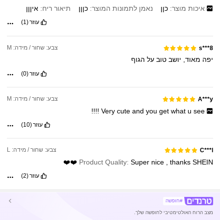
איכות מוצר:
כןן
נאמן לתמונות המוצר:
כןןן
תיאור ריח:
איןןן
עוזר
(1)
צבע: שחור / מידה: M
s***8
יפה
מאוד,
יושב
טוב
על
הגוף
עוזר
(0)
צבע: שחור / מידה: M
A***y
!!!!
Very
cute
and
you
get
what
u
see
עוזר
(10)
צבע: שחור / מידה: L
C***l
❤️❤️
Product Quality:
Super
nice
,
thanks
SHEIN
עוזר
(2)
#חופשה
מצב הרוח האולטימטיבי לחופשה שלך.