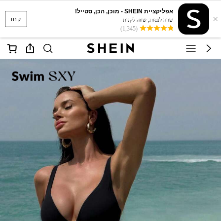
אפליקציית SHEIN - מוכן, הכן, סטייל!
×
קחו
שווה לנסות, שווה לקנות
(1,345)