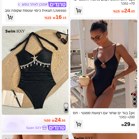
70+ נמכר
חור דמוי פנינה לנשים, קז'ואל לחופשת א
#מוכן לאתר נופש
ביב/קיץ, מסיבת חוף
24
Livesso חצאית כיסוי עוטפת שקופה ומב
%15
₪
.65
ריקה לנשים, לקיץ ולחוף
16
%15
₪
.15
1pc בגד ים שחור עם רצועות ספגטי - תס
200+ נמכר
בכת חוף קיצית אלגנטית, בגד ים עם חת
24
%50
₪
.50
ך גבוה מתאים לשחייה, מסיבה וחופשה
29
₪
.00
Swim SXY