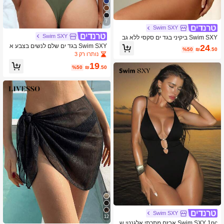
7
Swim SXY
Swim SXY
Swim SXY ביקיני בגד ים סקסי ללא גב
עם קשירה שחורה אחת לנשים
Swim SXY בגד ים שלם לנשים בצבע א
24
%50
₪
.50
חיד, אופנתי וסקסי, עם קשירה בצוואר הו
נותרו רק 3
לטר
19
%50
₪
.50
Swim SXY
12
Swim SXY 1pc אבזם מתכתי אלגנטי ש