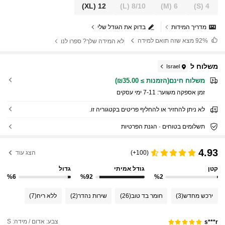
(XL)
12
(L)
8/10
(M)
6
(S)
4
מדריך המידות
בדוק את הגודל שלי
92%
מצא שזה תואם למידה
לא המידה שלך? ספרו לנו
משלוח ל
Israel
משלוח חינם(הזמנות ≥ ₪35.00)
זמן אספקה ​​משוער:
7-11 ימי עסקים
לא ניתן להחזיר או להחליף פריטים בקטגוריה זו.
תשלומים בטוחים · הגנת הפרטיות
4.93
(100+)
הצג עוד
קטן
גודל אמיתי
גדול
%6
%92
%2
ירכש מחדש
(3)
חומר בד טוב
(26)
שירות נהדר
(2)
ללא ריח
(7)
צבע: אדום / מידה: S
s***r