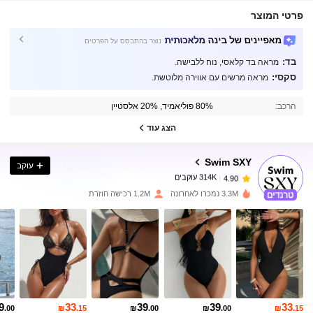
פרטי המוצר
מאפיינים של בינה מלאכותית
נוצר בהתבסס על הפרטים
בד:
מראה בד קלאסי, נוח ללבישה.
סקסי:
מראה מרשים עם אווירה מלוטשת.
314K עוקבים
4.90
הרכב:
80% פוליאמיד, 20% אלסטיין
314K עוקבים
4.90
הצג עוד
Swim SXY
עוקב
314K עוקבים
4.90
t***i
שילם
לפני יום אחד
3.3M נמכרו לאחרונה
1.2M רכישה חוזרת
314K עוקבים
4.90
314K עוקבים
4.90
314K עוקבים
4.90
9
33
39
39
33
.00
₪
.15
₪
.00
₪
.00
₪
.15