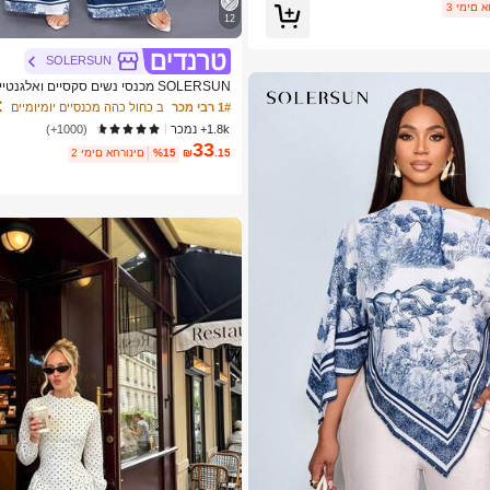
 אחרונים
12
SOLERSUN
SOLERSUN מכנסי נשים סקסיים ואלג
1# רבי מכר
ב כחול כהה מכנסיים יומיומיים
ים ביוון
1.8k+ נמכר
(1000+)
33
.15
₪
%15
2 ימים אחרונים