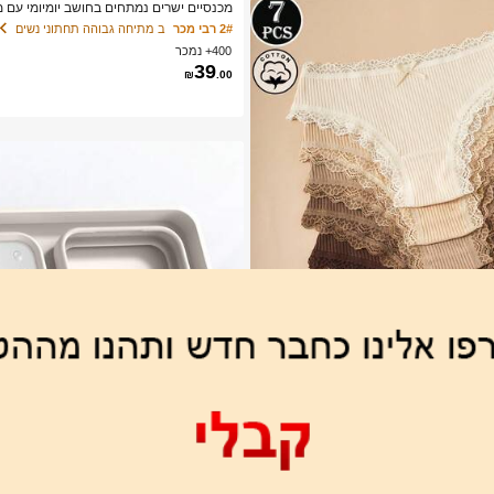
מכנסיים ישרים נמתחים בחושב יומיומי עם 
אחיד שחור, מהעבודה לסוף השבוע
2# רבי מכר
ב מתיחה גבוהה תחתוני נשים
400+ נמכר
39
₪
.00
 לקוחות חוזרים
תונים לנשים עם עיטור תחרה וניגודיות צבעי