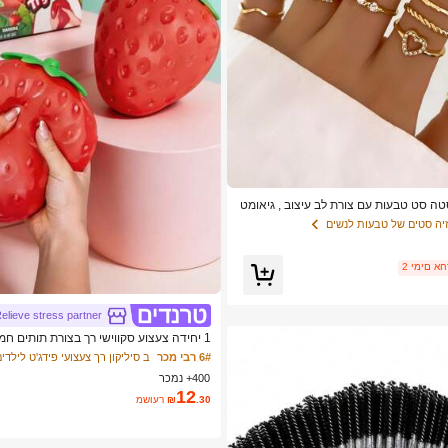
סטה סט טבעות עם צורת לב עיצוב , גיאומט
מֶנט מִבטָא
יה סטים של טבעות לנשים
ם אחרונים
elieve stress partner
1 יחידה צעצוע סקווישי רך בצורת תותים חמו
צוע חושי להפגת לחץ לילדים ומבוגרים, קיש
6# רבי מכר
ב סיליקון רך צעצועי פידג'ט לילדי
חרדה ושיפור מצב הרוח, מתאים כמתנה למסי
400+ נמכר
ת שקית OPP)
12
.30
₪
משוער