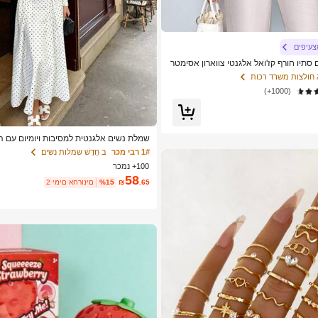
צעיפים
SO נשים סתיו חורף קז'ואל אלגנטי צווארון אסימטר
ה אסימטרית מכפלת אופנתית וינטג' שקיעה
 חולצות משרד רכות
ם שרוולי עטלף הגעה חדשה רב-תכליתית,
(1000+)
ומיומיות, יציאה
שמלת נשים אלגנטית למסיבות ויומיום עם ה
עיצוב פאץ'וורק
1# רבי מכר
ב חָדָשׁ שמלות נשים
100+ נמכר
58
.65
₪
%15
2 ימים אחרונים