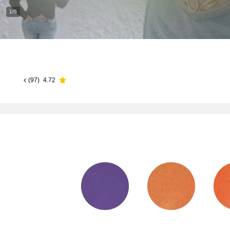
1/5
)
97
(
4.72