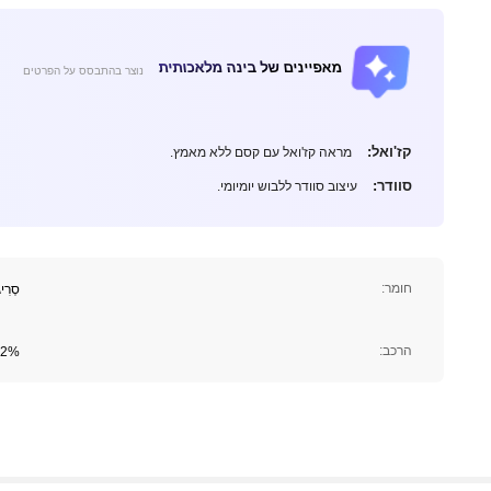
מאפיינים של בינה מלאכותית
נוצר בהתבסס על הפרטים
337K עוקבים
4.90
קז'ואל:
מראה קז'ואל עם קסם ללא מאמץ.
סוודר:
עיצוב סוודר ללבוש יומיומי.
חומר:
סְרִי
337K עוקבים
4.90
הרכב:
42% אקרילי, 30% פוליאסטר, 8%