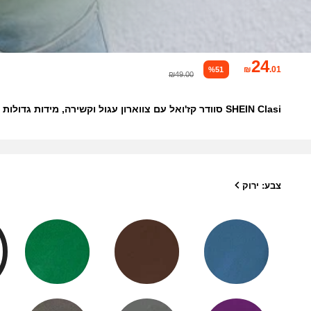
24
₪
.01
%51
₪49.00
SHEIN Clasi סוודר קז'ואל עם צווארון עגול וקשירה, מידות גדולות לנשים, סוודר סרוג סתיו/חורף
צבע: ירוק