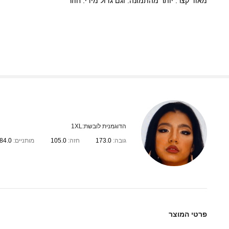
מאוד
קצר.
יותר
מהתמונה.
וגם
גדול
מידי.
חוזר
הדוגמנית לובשת:
1XL
גובה:
173.0
חזה:
105.0
מותניים:
84.0
פרטי המוצר