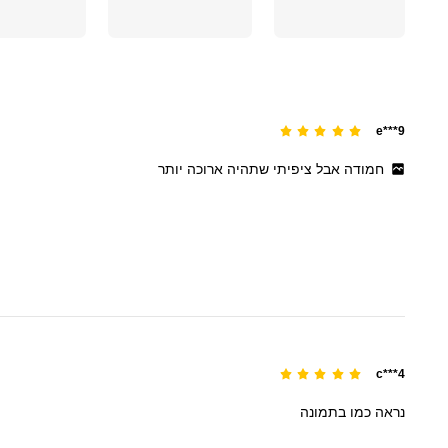
e***9
חמודה
אבל
ציפיתי
שתהיה
ארוכה
יותר
c***4
נראה
כמו
בתמונה