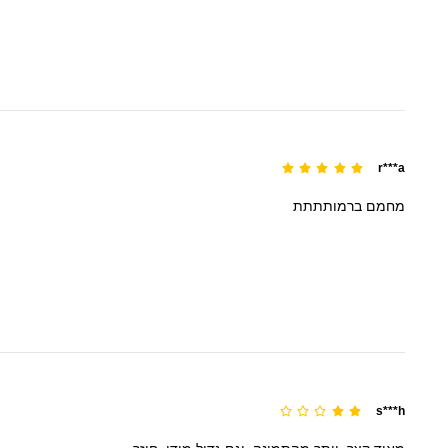
r***a
מחמם
ברמותתתת
s***h