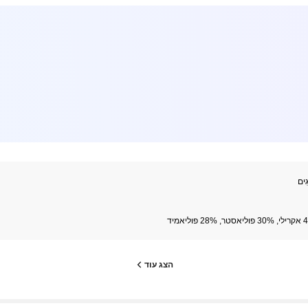
גִים
2 פוליאמיד
הצג עוד