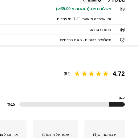
משלוח ל
Israel
משלוח חינם(הזמנות ≥ ₪35.00)
זמן אספקה ​​משוער:
7-11 ימי עסקים
החזרות בחינם
תשלומים בטוחים · הגנת הפרטיות
4.72
(97)
קטן
%15
ירכש מחדש
(1)
שומר על החום
(5)
אין הבדל צב