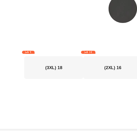
9 left
10 left
(3XL)
18
(2XL)
16