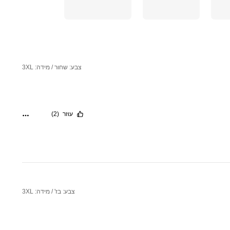
צבע: שחור / מידה: 3XL
עוזר
(2)
צבע: בז' / מידה: 3XL