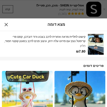
אפליקציית SHEIN - מוכן, הכן, סטייל!
×
קחו
שווה לנסות, שווה לקנות
(1,345)
מצא דומה
קישוט לתליית מראה אחורית לרכב בצבע ורוד דובדבן, קסם פרי
קריסטל נוצץ עם פירוט עלה ירוק, עיצוב פנים לרכב בסגנון קוקטי חמוד,
אביזר מבריק לנשים נהגות
תִליוֹן
₪7.80
פריטים דומים