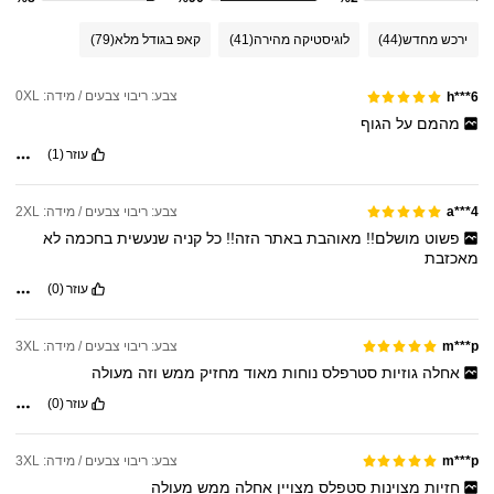
ירכש מחדש
(44)
לוגיסטיקה מהירה
(41)
קאפ בגודל מלא
(79)
צבע: ריבוי צבעים / מידה: 0XL
h***6
מהמם
על
הגוף
עוזר
(1)
צבע: ריבוי צבעים / מידה: 2XL
a***4
פשוט
מושלם!!
מאוהבת
באתר
הזה!!
כל
קניה
שנעשית
בחכמה
לא
מאכזבת
עוזר
(0)
צבע: ריבוי צבעים / מידה: 3XL
m***p
אחלה
גוזיות
סטרפלס
נוחות
מאוד
מחזיק
ממש
וזה
מעולה
עוזר
(0)
צבע: ריבוי צבעים / מידה: 3XL
m***p
חזיות
מצוינות
סטפלס
מצויין
אחלה
ממש
מעולה