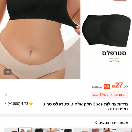
1/8
27
₪
.55
%5
₪29.00
הנחה אקראית של ₪1.45
מידות גדולות 3pcs חלק אַלחוּט סטרפלס סריג
)
1000+
(
4.73
חזיית בננה
צבע: ריבוי צבעים