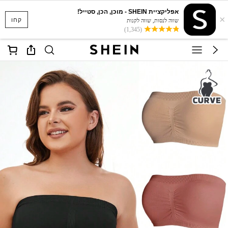
אפליקציית SHEIN - מוכן, הכן, סטייל!
×
קחו
שווה לנסות, שווה לקנות
(1,345)