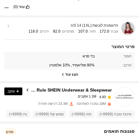
עוזר
(0)
הדוגמנית לובשת:
US 14 (1XL)
גובה:
172.0
חזה:
107.0
מותניים:
82.0
ירכיים:
116.0
פרטי המוצר
חומר:
בד סרוג
1.1M עוקבים
4.93
הרכב:
90% פוליאמיד, 10% אלסטיין
הצג עוד
1.1M עוקבים
4.93
Base Rule SHEIN Underwear & Sleepwear
עוקב
1.1M עוקבים
4.93
s***t
שילם
לפני יום אחד
18M נמכרו לאחרונה
23.3M רכישה חוזרת
איכות טובה (9999+)
יפה (9999+)
ממש קול (9999+)
נח (9999+)
כ
1.1M עוקבים
4.93
סגנונות תואמים
סטים
1.1M עוקבים
4.93