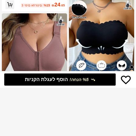
24
.65
₪
%15
3 ימים אחרונים
הוסף לעגלת הקניות
%5 הנחה!
4
SHEIN 1pc נשים מידות גדולות סטרפל
ס חזייה ללא אלחוטיים, חלקה מרופדת ת
26
.10
₪
%10
משוער
5
חרה גימור ללא גב סקסית Bandeau חזיי
ה ללא סטרפלס חזייה סיליקון חזייה חזייה
חזייה ללא ברזלים נוחה במידות גדולות ע
לטופ סטרפלס חזייה בתוספת גודל חזייה
ם סגירה קדמית, ללבישה יומיומית
דביקה סטרפלס חזייה בתוספת גודל נשי
9# רבי מכר
ב יְבוּל חזיות במידות גדולות
ם סטרפלס חזייה לציצים גדולים מונע הח
15
%18
₪
.61
לקה סטרפלס חזייה, הרמה