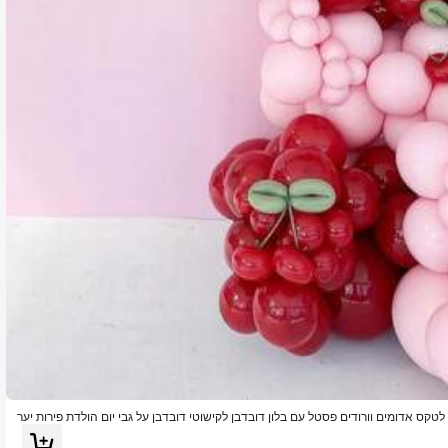
 דובדבן, 106 יחידות בלוני לטקס אדומים וורודים פסטל עם בלון דובדבן לקישוטי דובדבן על גבי יום הולדת פירות יער
עיצוב הבית