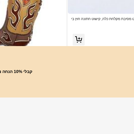
וט מסיבת מקלחת כלה, קישוט חתונה חוץ בי
קבלי 10% הנחה נוספים על
סט קישוטי
18
ם למסיבת לידה בסגנון מערבי, מסיבת הקאוב
₪
.20