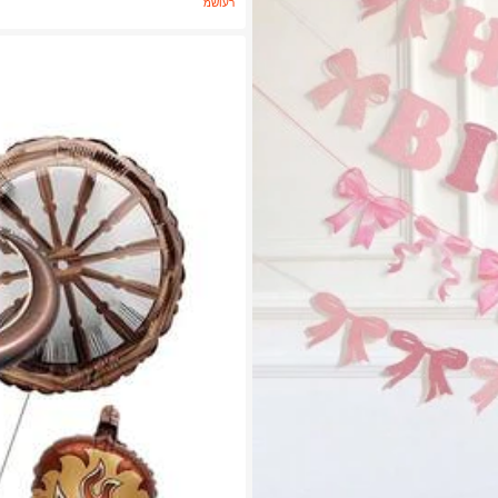
משוער