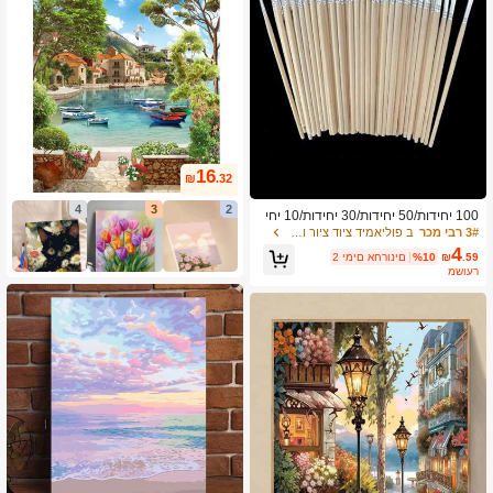
16
₪
.32
4
3
2
100 יחידות/50 יחידות/30 יחידות/10 יחי
דות וו עץ למברשת צבע עט ציוד אמנות
3# רבי מכר
ב פוליאמיד ציוד ציור וציור
מתאים לקווי חלוקה לרמות בציור אמנות
4
.59
₪
%10
2 ימים אחרונים
משוער