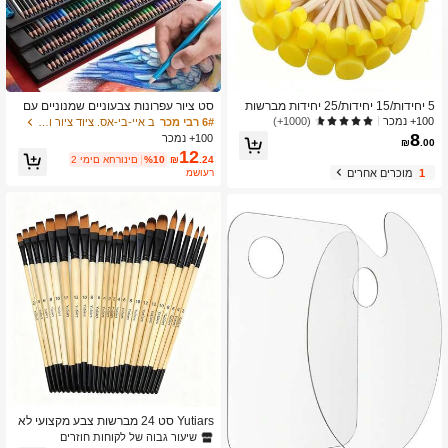
5 יחידות/15 יחידות/25 יחידות מברשות
סט ציור עפרונות צבעוניים שמנוניים עם
ספוג צהובות לפרויקטי גרפיטי, ציור ואמנו
120 צבעים, שילוב מברשות לציור בצבעי
100+ נמכר
(1000+)
6# רבי מכר
ב איי-בי-אס. ציוד ציור וציור
ת - ראש פטריות עגול
מים מקצועי, סט עפרונות צבעוניים מעץ,
8
100+ נמכר
₪
.00
120/72/60 צבעים עטי מברשת בצבעי מי
12
.24
₪
%10
2 ימים אחרונים
ם דו-קצוותיים, עטי Liner בעלי קצה רך,
1
מוכרים אחרים
משוער
ציוד לאמנות
Yutiars סט 24 מברשות צבע מקצועי לא
מנים - מברשות ניילון מתקדמות הכוללות
שיעור גבוה של לקוחות חוזרים