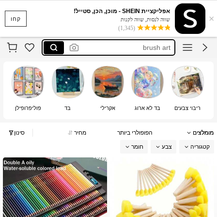
لوحة مرقمه
אפליקציית SHEIN - מוכן, הכן, סטייל!
×
ナンバーペイント 絵の具
קחו
שווה לנסות, שווה לקנות
(1,345)
brush art
картина по номерам
מכחולים לצבעי מים
لوحة مرقمه
ナンバーペイント 絵の具
ריבוי צבעים
בד לא ארוג
אקרילי
בד
פוליפרופילן
מומלצים
הפופולרי ביותר
מחיר
סינון
קטגוריה
צבע
חומר