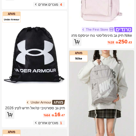
ל גב יומיומי, גודל: 32*25*12 ס"מ
4
מוכרים אחרים
The First Store
Nike תיק גב מינימליסטי נוח יוניסקס מדג
ם NK HERTGE EUGENE WNTRD B
250
%18
₪
.43
PK 2.0 לטיולים בחוץ, IH7955-627
Under Armour
תיק גב ספורטיבי קז'ואל חדש לקיץ 2026
של Under Armour עם שרוך 22610001
16
%64
₪
.47
-001
1
מוכרים אחרים