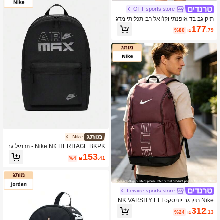
OTT sports store
תיק גב בד אופנתי וקז'ואל רב-תכליתי מדג
ם Nike ELEMENTAL, בסגנון יוניסקס ול
177
%80
₪
.79
זוגות, לבן הררי
Nike
Nike NK HERITAGE BKPK - תרמיל גב
לחוץ AIRMAX SP26 יוניסקס IM7436-0
153
%4
₪
.41
10
Leisure sports store
Nike תיק גב יוניסקס NK VARSITY ELI
TE BKPK, יומיומי, חוץ, ספורט, תיק גב ל
312
%24
₪
.13
סטודנטים HM9965-502