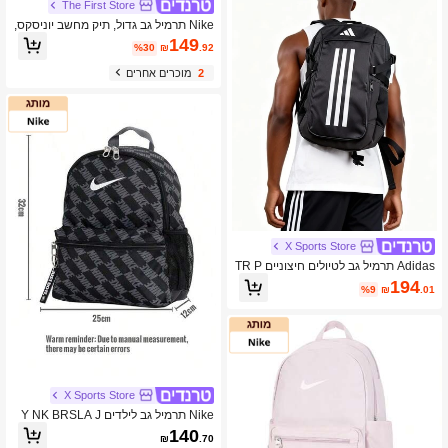
The First Store
Nike תרמיל גב גדול, תיק מחשב יוניסקס,
תיק ספורט, ילקוט לימודים לסטודנטים, ת
149
%30
₪
.92
רמיל גב לנסיעות ומשרד, JD2433088P
S-002
2
מוכרים אחרים
X Sports Store
Adidas תרמיל גב לטיולים חיצוניים TR P
OWE, תיק אימוני כושר, תיק יומיומי, תרמ
194
%9
₪
.01
יל גב ספורטיבי (46*30*13 ס"מ, קיבולת
24 ליטר) IP9878
X Sports Store
Nike תרמיל גב לילדים Y NK BRSLA J
DI MNI BK-AOP FA25, תיק נסיעות יומיו
140
₪
.70
מי לחוץ, תיק ספורט, ילקוט תלמיד, תרמי