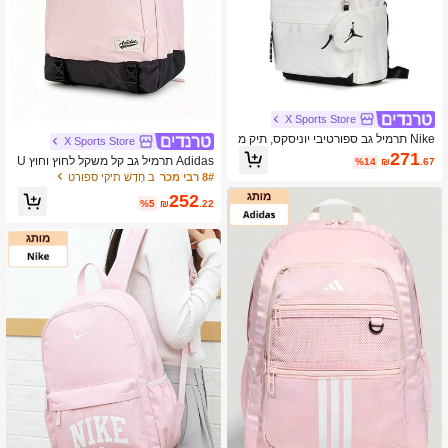
X Sports Store
Nike תרמיל גב ספורטיבי יוניסקס, תיק מ
X Sports Store
חשב נייד לסטודנטים, תרמיל יום קל מש
271
Adidas תרמיל גב קל משקל לחוץ וחוץ U
%14
₪
.67
קל לטיולים חיצוניים, JD2513158AD-0
NI N C BP 26, חדש לקיץ, ורוד, תרמיל נ
8# רבי מכר
ב חָדָשׁ תיקי ספורט
03
סיעות KZ2253
252
%5
₪
.22