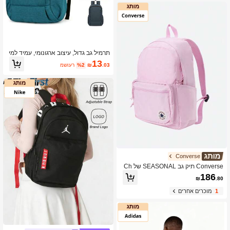
תרמיל גב גדול, עיצוב ארגונומי, עמיד למי
ם, יוניסקס, תרמיל גב קל במיוחד לספורט
13
.03
₪
%2
משוער
חיצוני, מתאים לרכיבה על אופניים, טיולי
ם רגליים, טרקים, קמפינג ופעילויות חוץ א
חרות, אביזר חיוני
Converse
Converse תיק גב SEASONAL של Ch
uck Taylor יוניסקס UA5796-AMH
186
₪
.80
1
מוכרים אחרים