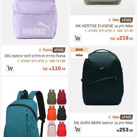
Nike
Nike תיק גב NK HERTGE EUGENE
WNTRD BPK 2.0 יוניסקס IH7955-320
4# רבי מכר
ב חָדָשׁ תיקי ספורט
219
%2
₪
.65
Puma
Puma סדרת תרמילים לחוץ יוניסקס 091
16444
9# רבי מכר
ב חָדָשׁ תיקי ספורט
110
%8
₪
.49
Nike
Nike תיק גב יוניסקס NK AURA BKPK
HF7007-390
253
₪
.50