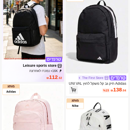
Leisure sports store
16K+ נמכרו לאחרונה
2K+ רכישה חוזרת
20K מנוי
112
The First Store
₪
.32
Adidas תיק גב קל משקל לחוץ UNI VAL
3 BP 2026 קיץ חדש לגברים ונשים, תיק
138
%15
₪
.04
גב מינימליסטי לנסיעות KZ2250