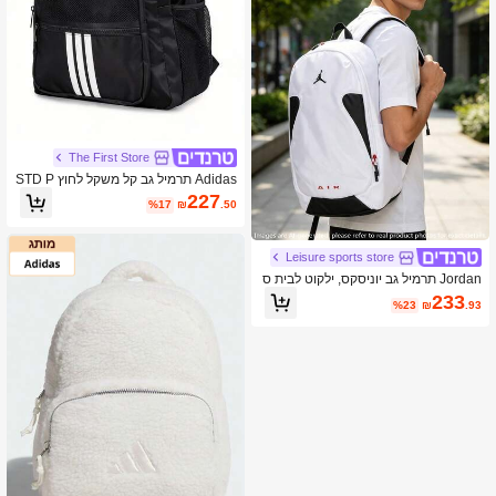
The First Store
Adidas תרמיל גב קל משקל לחוץ STD P
KT BP 2026, הגעה חדשה לקיץ, לגברים
227
%17
₪
.50
ונשים. תרמיל זה יכול לשמש גם כתיק מח
שב נייד לנסיעות. (KY9952)
Leisure sports store
Jordan תרמיל גב יוניסקס, ילקוט לבית ס
פר לסטודנטים, תיק יומיומי, חוץ, כושר, טי
233
%23
₪
.93
ולים, JD2613026AD-003 [תיק בלבד]