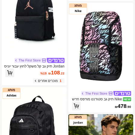
The First Store
Jordan תיק גב קל משקל לחוץ עבור יוניס
קס לטיולים בחוץ, תיק גב ספורט לנסיעות
108
%19
₪
.22
Nike JD2343030TD-003
1
מוכרים אחרים
The First Store
Nike תיק גב סטודנט מודפס חדש
NEW
לקיץ 2026, יוניסקס, NK VARSITY ELIT
478
₪
.90
E BKPK- KY FA26, דגם IR3713-010