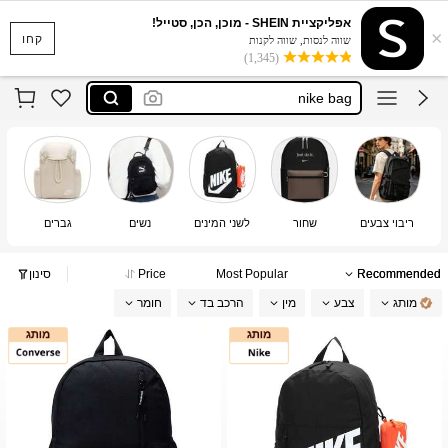
شنط رياضيه اديدس للاطفال
אפליקציית SHEIN - מוכן, הכן, סטייל!
×
brand outlet
קחו
שווה לנסות, שווה לקנות
(1,345)
nike bag
adidas bag
ナップサック ナイキ
شنط رياضيه اديدس للاطفال
brand outlet
ריבוי צבעים
שחור
לשני המינים
נשים
גברים
Recommended
Most Popular
Price
סינון
מותג
צבע
מין
הרכב בד
חומר