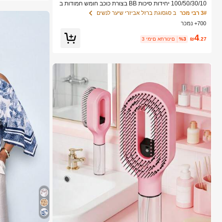
100/50/30/10 יחידות סיכות BB בצורת כוכב חומש חמודות ב
סגנון Y2K, סיכות שיער צבעוניות, אביזרי שיער בסיסיים - מתא
3# רבי מכר
ב סגסוגת ברזל אביזרי שיער לנשים
ים לבנות, לבית הספר, למסיבות, לספורט, אסתטי
700+ נמכר
4
.27
₪
%3
3 ימים אחרונים