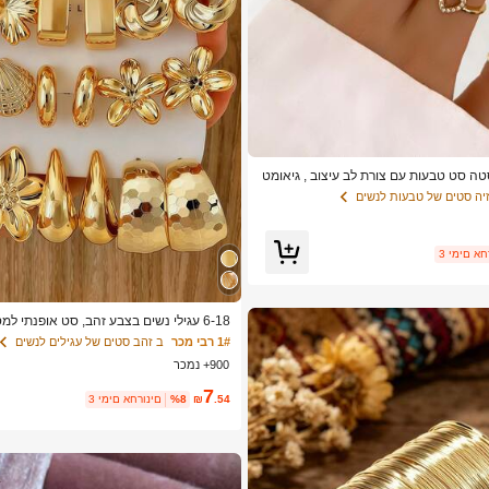
סטה סט טבעות עם צורת לב עיצוב , גיאומט
מֶנט מִבטָא
יה סטים של טבעות לנשים
ם אחרונים
6-18 עגילי נשים בצבע זהב, סט אופנתי למ
1# רבי מכר
ב זהב סטים של עגילים לנשים
CB מרוכב נמוך אלרגיה ללא דהייה), מתנה עבורה
900+ נמכר
7
.54
₪
%8
3 ימים אחרונים