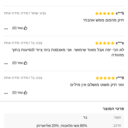
צבע: שחור / מידה: מידה אחת
s***5
תיק
מהמם
ממש
אהבתי
עוזר
(0)
צבע: בז' / מידה: מידה אחת
s***e
לא
הכי
יפה
אבל
מאוד
שימושי.
אני
מאכסנת
בזה
ציוד
לנסיעות
בתוך
מזווודה
עוזר
(0)
צבע: בז' / מידה: מידה אחת
r***0
וואי
תיק
פשוט
מושלם
אין
מילים
עוזר
(0)
פרטי המוצר
5.7K עוקבים
4.90
חומר:
בד
הרכב:
80% משי מלאכותי, 20% פוליאוריתן