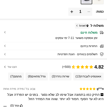
כמות:
משלוח ל
Israel
משלוח חינם
זמן אספקה ​​משוער:
7-11 ימי עסקים
החזרות בחינם
תשלומים בטוחים · הגנת הפרטיות
4.82
(500+)
הצג עוד
אאוטפיט לעבודה
(13)
שירות נהדר
(3)
גודל מתאים
(9)
מהמם
(7)
צבע: בז' / מידה: מידה אחת
g***n
התיק
כמו
בתמונה
אבל
שימו
לב
שלא
נסגר
.
בפנים
יש
הפרדה
אבל
היא
לא
עד
הסוף
.חמוד
לא
יותר
.שווה
את
המחיר
הזול
עוזר
(0)