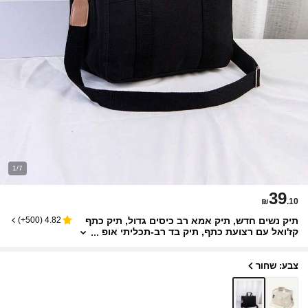
1/7
39
₪
.10
תיק נשים חדש, תיק אמא רב כיסים גדול, תיק כתף
)
500+
(
4.82
קז'ואל עם רצועת כתף, תיק בד רב-תכליתי אופ
נתי, תיק חיתולים מסוגנן לחוץ, סט תיקי Tote ב
צבע ניגוד
צבע: שחור