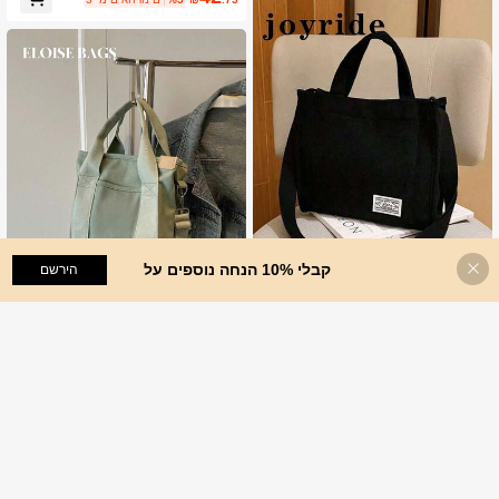
קבלי 10% הנחה נוספים על
הוסף לעגלת הקניות
הירשם
Joyride Bags
תיק יד רב תכליתי חדש ואופנתי קלאסי, ת
יק כתף, תיק צד לנשים, קיבולת גדולה
17
#סגנון קוריאני
.95
₪
%3
3 ימים אחרונים
תיק יד קנבס קז'ואל אופנתי עם רצועה רח
בה לכתף לשנת 2025
נותרו רק 6
35
.33
₪
%25
3 ימים אחרונים
משוער