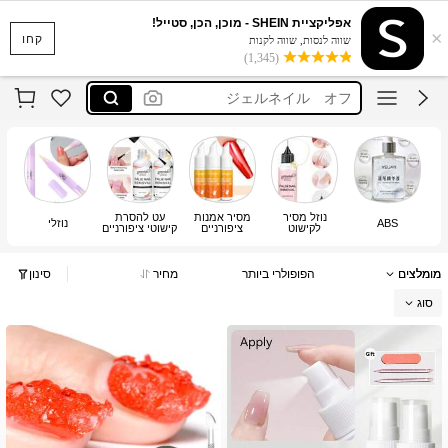
fake nails remover
אפליקציית SHEIN - מוכן, הכן, סטייל!
×
ジェルネイルリムーバー
קחו
שווה לנסות, שווה לקנות
(1,345)
ジェルネイル オフ
بخاخ ازالة الاظافر
ネイルりむーばー ジェルネイル
fake nails remover
ジェルネイルリムーバー
נוזל מסיר
מסיר אמנות
עט להסרת
ABS
נוזלי
לקישוט
ציפורניים
קישוטי ציפורניים
ציפורניים
מומלצים
הפופולרי ביותר
מחיר
סינון
סוג