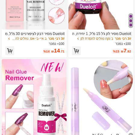
Dueloit מסיר לק ג'ל 15 מ"ל, 1 יחידה, ה
Dueloit מסיר דבק לציפורניים 30 מ"ל, מ
סרה מהירה וקלה תוך 2-5 דקות, ללא צור
סיר דבק לציפורניים להסרה קלה של ציפו
3# רבי מכר
ב נקה נוזלים להסרת לק
3# רבי מכר
ב איי-בי-אס. נוזלים להסרת לק
ך בהשריה או עטיפה, מסיר במהירות לק
רניים נצמדות, ג'ל דבק מוצק לטיפים של
100+ נמכר
100+ נמכר
ג'ל להסרה בהשריה, צבע אקראי
ציפורניים מלאכותיות, לא לדבק על בסיס
14
7
ג'ל או ללק ג'ל, צבע אקראי, עבורה
%14
₪
.71
%15
₪
.82