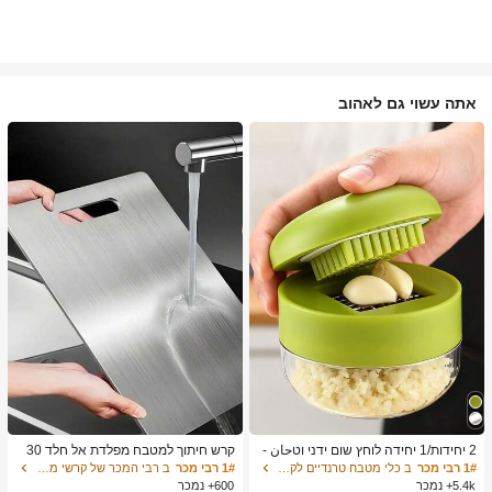
אתה עשוי גם לאהוב
2 יחידות/1 יחידה לוחץ שום ידני וטحان -
קרש חיתוך למטבח מפלדת אל חלד 30
כלי מטבח רב-תכליתי, ניתן להשתמש לקי
4, מתאים לחיתוך בשר, פירות וירקות, קל
1# רבי מכר
ב כלי מטבח טרנדיים לקיץ ולחוץ כלי מטבח אחרים
1# רבי מכר
ב רבי המכר של קרשי מטבח ושטיחים קרשי חיתוך, מחצלות
צוץ, פריסה וטחינה, מתאים לבית, מסעד
לניקוי, לבישול ביתי
5.4k+ נמכר
600+ נמכר