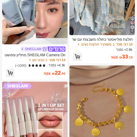
5
חולצת פוליאסטר כחולה משבצות עם שר
וול ארוך וכפתורים מקדימה לנשים, גזרה
1# רבי מכר
ב מְשׁוּחרָר חולצות נשים
רגילה, בגדי אביב, סגנון קליל
SHEGLAM
2.6k+ נמכר
SHEGLAM Camera On מחליק ומטשט
33
%15
₪
.15
ש פריימר מותג יופי קוסמטיקה איפור לנש
1# רבי מכר
ב טבעי טון
ים ולנערות
4.3k+ נמכר
(1000+)
22
%24
₪
.00