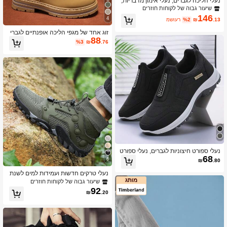
נעלי הליכה לגברים, נעלי אימון מדבריות,
נעלי טרקים
שיעור גבוה של לקוחות חוזרים
146
4
.13
₪
%2
משוער
זוג אחד של מגפי הליכה אופנתיים לגברי
88
ם: עמידים, אופנתיים, מתאימים ללבישה
%3
₪
.76
יומיומית בחוץ. (יישלחו שתי גרסאות אקר
איות, כאשר ההבדלים מוסברים בתמונה)
נעלי ספורט חיצוניות לגברים, נעלי ספורט
68
נוחות ועמידות נגד החלקה
6
₪
.80
נעלי טרקים חדשות ועמידות למים לשנת
2025, מגפי הליכה גבוהים לגברים בסתי
שיעור גבוה של לקוחות חוזרים
ו/חורף, מידה גדולה, סוליית גומי לטיפוס ו
92
₪
.20
לשבילים