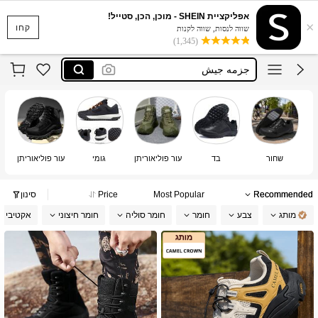
بسطار عسكري
אפליקציית SHEIN - מוכן, הכן, סטייל!
×
حذاء هايك
קחו
שווה לנסות, שווה לקנות
(1,345)
جزمه جيش
tactical boots
נעליים טקטיות לגברים
بسطار عسكري
حذاء هايك
שחור
בד
עור פוליאוריתן
גומי
עור פוליאוריתן
Recommended
Most Popular
Price
סינון
מותג
צבע
חומר
חומר סוליה
חומר חיצוני
אקטיבי