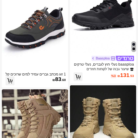
Baasploa
baasploa נעלי חוץ לגברים, נעלי טרקים
איכותיות נגד החלקה לספורט חוץ לגברי
שיעור גבוה של לקוחות חוזרים
ם
131
1 זוג מכתב גברים עמיד למים שרוכים קל
%3
₪
.53
83
משקל ספורט רך לנשימה גברים טיפוס מ
₪
.60
זדמן ציד טיולי חוץ ספורט פארק ריצה נע
לי ספורט קדמיות