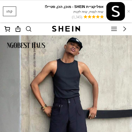
אפליקציית SHEIN - מוכן, הכן, סטייל!
×
קחו
שווה לנסות, שווה לקנות
(1,345)