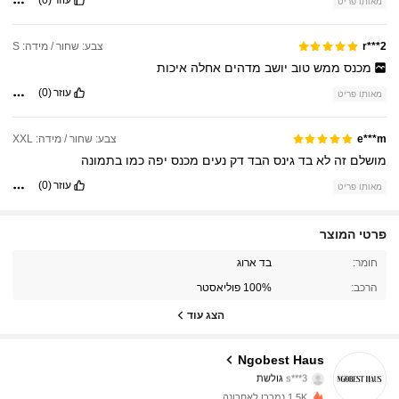
מאותו פריט
צבע: שחור / מידה: S
r***2
מכנס
ממש
טוב
יושב
מדהים
אחלה
איכות
עוזר
(0)
מאותו פריט
צבע: שחור / מידה: XXL
e***m
מושלם
זה
לא
בד
גינס
הבד
דק
נעים
מכנס
יפה
כמו
בתמונה
עוזר
(0)
מאותו פריט
פרטי המוצר
2.8K עוקבים
4.75
חומר:
בד ארוג
הרכב:
100% פוליאסטר
2.8K עוקבים
4.75
הצג עוד
2.8K עוקבים
4.75
Ngobest Haus
s***3
גולשת
2.8K עוקבים
4.75
1.5K נמכרו לאחרונה