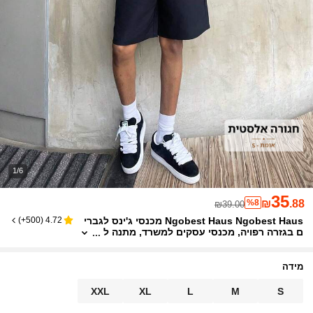
1/6
35
%8
₪
.88
₪39.00
Ngobest Haus Ngobest Haus מכנסי ג'ינס לגברי
)
500+
(
4.72
ם בגזרה רפויה, מכנסי עסקים למשרד, מתנה ל
חבר או לבעל
מידה
XXL
XL
L
M
S