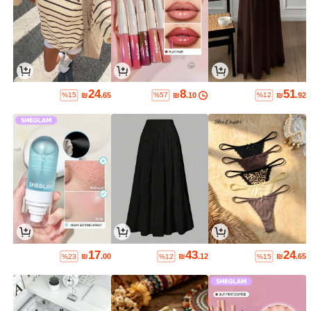
24
8
51
₪
.65
₪
.10
₪
.92
%15
%57
%12
17
43
24
₪
.00
₪
.12
₪
.65
%23
%12
%15