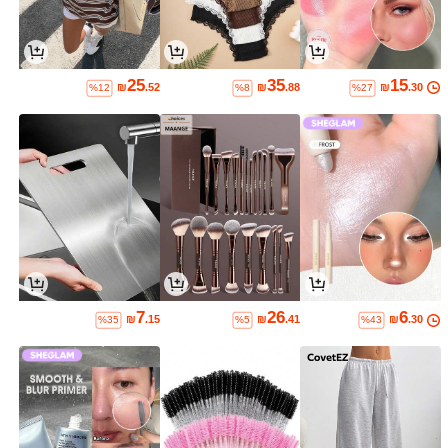
25
35
15
₪
.52
₪
.88
₪
.30
%12
%8
%27
7
26
6
₪
.15
₪
.41
₪
.30
%35
%5
%43