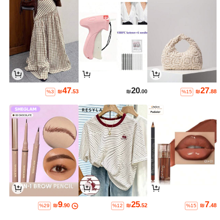
47
20
27
₪
.53
₪
.00
₪
.88
%3
%15
9
25
7
₪
.90
₪
.52
₪
.48
%29
%12
%15