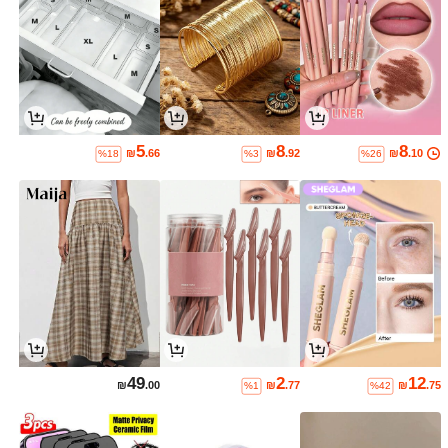
5
8
8
₪
.66
₪
.92
₪
.10
%18
%3
%26
49
2
12
₪
.00
₪
.77
₪
.75
%1
%42