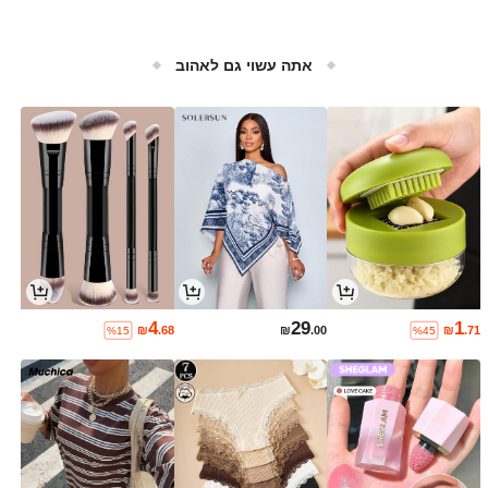
אתה עשוי גם לאהוב
4
29
1
₪
.68
₪
.00
₪
.71
%15
%45