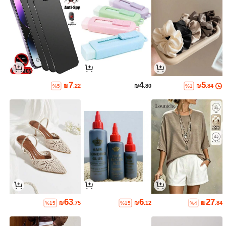
7
4
5
₪
.22
₪
.80
₪
.84
%5
%1
63
6
27
₪
.75
₪
.12
₪
.84
%15
%15
%4