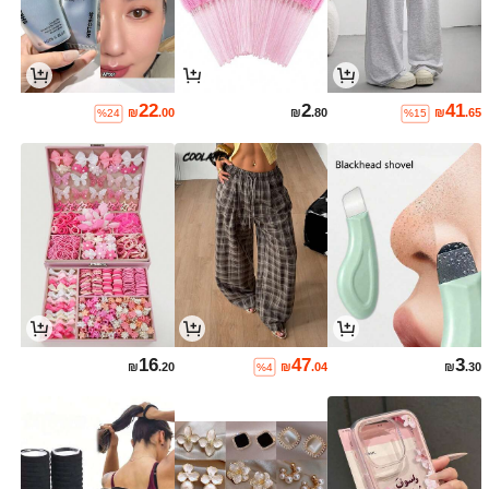
22
2
41
₪
.00
₪
.80
₪
.65
%24
%15
16
47
3
₪
.20
₪
.04
₪
.30
%4