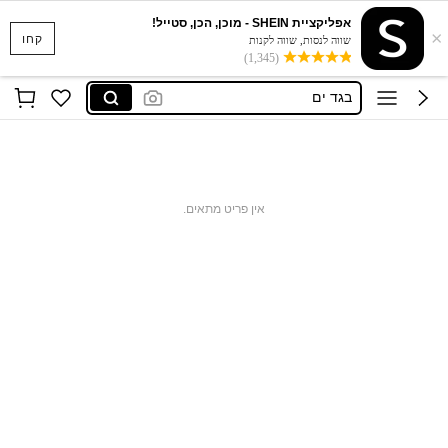
אפליקציית SHEIN - מוכן, הכן, סטייל!
×
סקוישים
קחו
שווה לנסות, שווה לקנות
(1,345)
anewsta שמלות
בגד ים
חצאיות
חולצות נשים
סקוישים
אין פריט מתאים.
anewsta שמלות