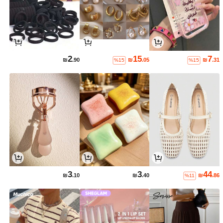
2
15
7
₪
.90
₪
.05
₪
.31
%15
%15
3
3
44
₪
.10
₪
.40
₪
.86
%11