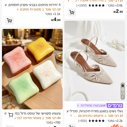
1# רבי מכר
ב סתיו וחורף אופנתי רב-תכליתי אביזרי שיער לנשים
בעלות אלסטיות גבוהה, מחזיקי זנב סוס,
4 יחידות מחקים בצבעי מקרון תוססים, ע
3.6k+ נמכר
(1000+)
אביזרי שיער, להשלמת תלבושת סתווית
יצוב קריקטורה יצירתי, צורה מלבנית עמי
1# רבי מכר
ב סַסגוֹנִיוּת מחקים
2
₪
.90
דה, מנגנון החלקה קל, מתאים ללמידה ו
1.1k+ נמכר
ציוד משרדי, צבעים מרובים, אסתטי
4
₪
.80
8
#אצבעות מחודדות
נעלי נשים בסגנון מזרח תיכוניות, סנדלי ע
1
צעצוע סקווישי של טוסט גדול במיוחד, טו
קב גבוהים עם גב מחודד וארוגים בצבע
1# רבי מכר
ב מישמש כפכפים עם עקב .
1
סט חמאה רך מאוד להפגת מתחים, זמין
4# רבי מכר
ב צעצועי סחיטה לבני נוער
משמש, תלבושות קיץ
2.2k+ נמכר
(500+)
בוורוד, צהוב, לבן וירוק, צעצוע סקווישי ל
700+ נמכר
הפגת מתחים -- מושלם למתנות יום הולד
66
₪
.75