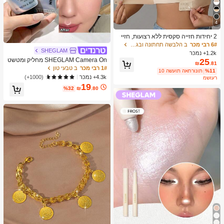
4
2 יחידות חזייה סקסית ללא רצועות, חזיי
ה שקופה ללא תפרים, סט הלבשה תחתו
6# רבי מכר
ב הלבשה תחתונה ובגדי שינה
נה עם דחיפה, סט של שני חלקים, סגירה
SHEGLAM
1.2k+ נמכר
מקדימה, טופ צינור, חזייה לחתונה, הלב
SHEGLAM Camera On מחליק ומטשט
25
₪
.81
שה תחתונה נושמת, חיזוק הביטחון העצ
ש פריימר מותג יופי קוסמטיקה איפור לנש
1# רבי מכר
ב טבעי טון
מי, לערב דייט
%11
10 השעות האחרונות
ים ולנערות
4.3k+ נמכר
(1000+)
משוער
19
%32
₪
.80