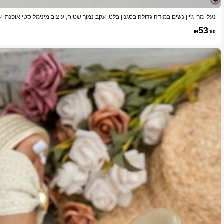
נעלי מרי ג'יין נשים במידה גדולה בסגנון בלט, עקב נמוך שטוח, עיצוב מינימליסטי אופנתי 
הונות מרובעות, קישוט מתכת, פשוטות ויפות, נוחות ורשמיות, נעלי אמא אלגנטיות מבריקות מ-PU במידה ג
53
₪
.90