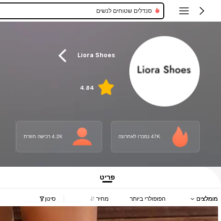
סנדלי פלטפורמה לנשים
Liora Shoes
4.84
47K נמכרו לאחרונה
4.2K רכישה חוזרת
פריט
מומלצים
הפופולרי ביותר
מחיר
סינון