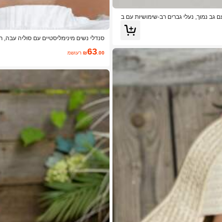
עם גב נמוך, נעלי גברים רב-שימושיות עם ב
דולה
סנדלי נשים מינימליסטיים עם סוליה עבה, ר
פלטפורמה נוח, נעליים שטוחות עם אצבעות פתו
63
ה, אופנתי ליציאה
.00
₪
משוער