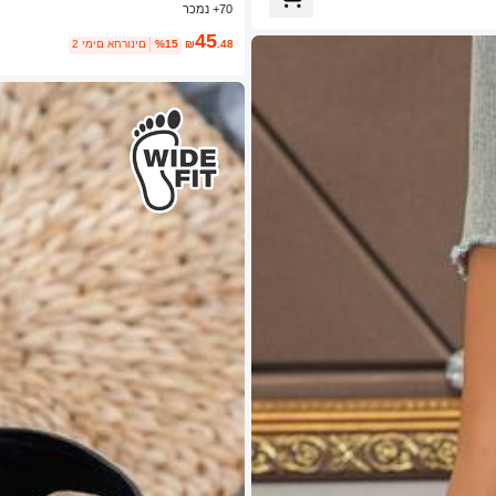
70+ נמכר
45
.48
₪
%15
2 ימים אחרונים