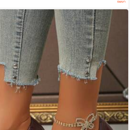
משוער