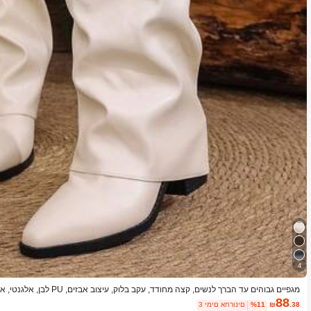
4
מגפיים גבוהים עד הברך לנשים, קצה
דה גדולה
88
.38
₪
%11
3 ימים אחרונים