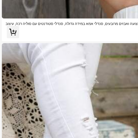
צועה ואבזים מרובעים, סנדלי אמא במידה גדולה, סנדלי סטודנטים עם סוליה רכה, עיצוב
חות, סגנון רטרו אלגנטי ורב-שימושי לקיץ, נוח לחוף הים, סגנון ספורטי, לביגוד עבוד