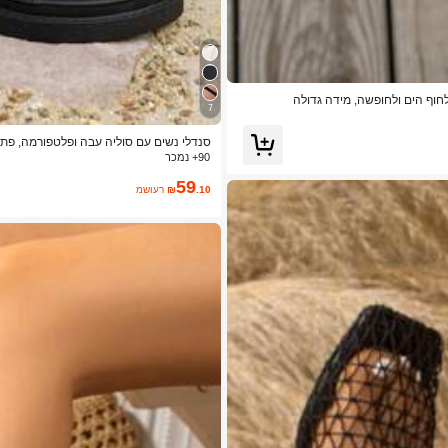
 לחוף הים ולחופשה, מידה גדולה
7
סנדלי נשים עם סוליה עבה ופלטפורמה, פתוחי
פשה, לקיץ, לחוץ, במידות גדולות, להליכה
90+ נמכר
59
.10
₪
משוער