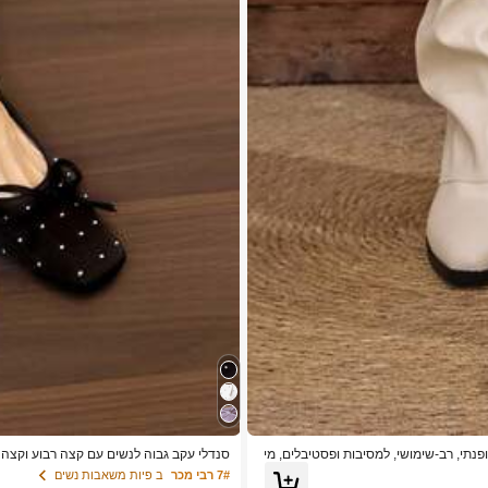
 מחודד, עקב בלוק, עיצוב אבזים, PU לבן, אלגנטי, אופנתי, רב-שימושי, למסיבות ופסטיבלים, מי
סנדלי עקב גבוה לנשים עם קצה רבוע וקצה ס
סיים ונוחים לאביב קיץ, למסיבות ומפגשים
7# רבי מכר
ב פיות משאבות נשים