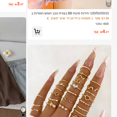
3
%4
₪
.07
16
100/50/30/10 יחידות סיכות BB בצורת כוכב חומש חמודות ב
סגנון Y2K, סיכות שיער צבעוניות, אביזרי שיער בסיסיים - מתא
3# רבי מכר
ב סגסוגת ברזל אביזרי שיער לנשים
ים לבנות, לבית הספר, למסיבות, לספורט, אסתטי
600+ נמכר
4
%3
₪
.27