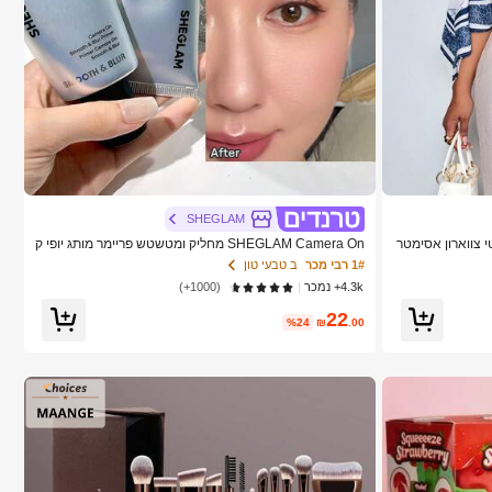
SHEGLAM
גנטי צווארון אסימטר
SHEGLAM Camera On מחליק ומטשטש פריימר מותג יופי ק
ית וינטג' שקיעה
וסמטיקה איפור לנשים ולנערות
1# רבי מכר
ב טבעי טון
שה רב-תכליתית,
4.3k+ נמכר
(1000+)
22
%24
₪
.00