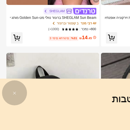
SHEGLAM
ת זירקוניה אופנתיו
SHEGLAM Sun Beam ברונזר נוזלי מט-Golden Sun מותג י
מתנה לא כלולה)
ופי קוסמטיקה איפור לנשים ולנערות
4# רבי מכר
ב קונטור וברונזר
800+ נמכר
(1000+)
14
.45
₪
%31
3 ימים אחרונים