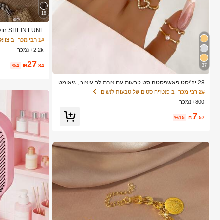
18
שרוולי פלאר ועיצו
1# רבי מכר
ב צווארון V חולצות נשים,
ם צוואון V
2.2k+ נמכר
קפה, חולצה חומה ע
27
%4
₪
.84
37
28 יח'\סט פאשניסטה סט טבעות עם צורת לב עיצוב , גיאומט
רי סִגְנוֹן ו בוהו אֵלֵמֶנט מִבטָא
2# רבי מכר
ב פנטזיה סטים של טבעות לנשים
800+ נמכר
7
%15
₪
.57