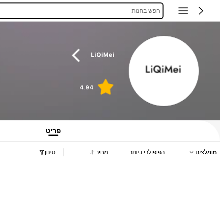
חפש בחנות
LiQiMei
4.94
פריט
מומלצים
הפופולרי ביותר
מחיר
סינון