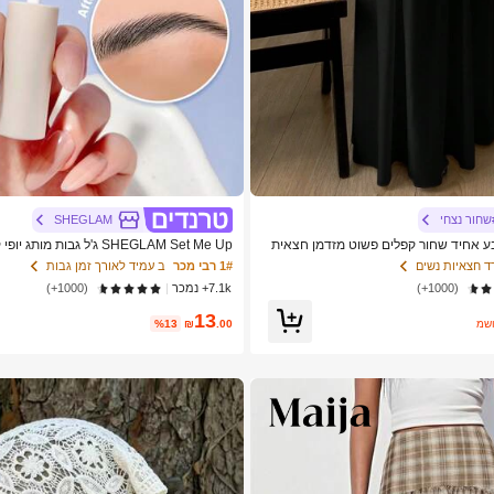
שחור נצחי
SHEGLAM
ים בצבע אחיד שחור קפלים פשוט מזדמן חצאית
SHEGLAM Set Me Up ג'ל גבות מ
לנשים ולנערות
 חצאיות נשים
1# רבי מכר
ב עמיד לאורך זמן גבות
(1000+)
7.1k+ נמכר
(1000+)
13
ער
.00
₪
%13