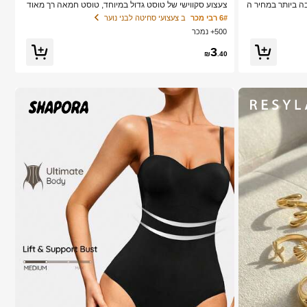
איכות טובה ביותר במחיר ה
צעצוע סקווישי של טוסט גדול במיוחד, טוסט חמאה רך מאוד
אכותיים DIY חדשים, רכים ופרוחים, ריסי
להפגת מתחים, זמין בוורוד, צהוב, לבן וירוק, צעצוע סקווישי לה
6# רבי מכר
ב צעצועי סחיטה לבני נוער
ור, הרחבת ריסים, ריסי
פגת מתחים -- מושלם למתנות יום הולדת וחגים, מתנות הפתע
500+ נמכר
ם קצרים, ריסים קלים DIY, הרחבת ריסים מלאכותיים DIY בבי
ה קטנות יומיומיות, קאוואי, משפר מצב רוח
3
₪
.40