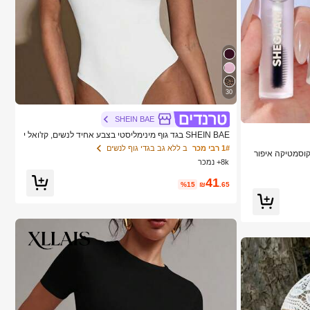
30
SHEIN BAE
SHEIN BAE בגד גוף מינימליסטי בצבע אחיד לנשים, קז'ואל י
ומיומי, קיץ
1# רבי מכר
ב ללא גב בגדי גוף לנשים
ותג יופי קוסמטיקה איפור
8k+ נמכר
41
%15
₪
.65