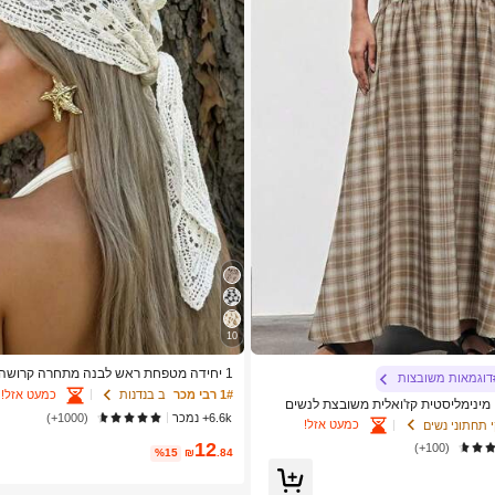
10
1 יחידה מטפחת ראש לבנה מתחרה קרושה
דוגמאות משובצות
רוגה עם עיטורי פרחים חלולים, מטפחת רא
כמעט אזל!
1# רבי מכר
ב בנדנות
השמש בסגנון בוהמי, בוהו שיק
6.6k+ נמכר
(1000+)
כמעט אזל!
 תחתוני נשים
12
(100+)
%15
₪
.84