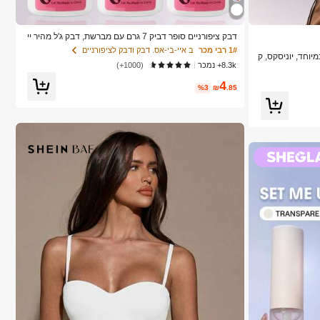
דבק ציפורניים סופר דביק 7 גרם עם מברשת, דבק ג'ל מהיר יי
בוש, מתאים לציפורניים מלאכותיות, ציפורני אקריל, ציפורני ה
1# רבי מכר
ב איי-בי-אס. דבק ודבק לציפורניים
 במיוחד, יוניסקס, ק
דבקה וציפורניים דקורטיביות, חיבור עמיד לאורך זמן, אידיאלי
8.3k+ נמכר
(1000+)
גדולה, שדה תעופ
לקישוט אמנות ציפורניים עם מיני קריסטלים, איכות סלון
4
%3
₪
.85