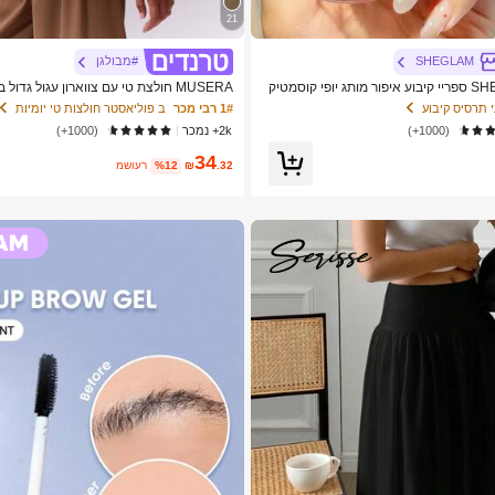
21
SHEGLAM
#מבולגן
SHEGLAM Lock'D In ספריי קיבוע איפור מותג יופי קוסמטיק
MUSERA חולצת טי עם צווארון עגול גדול
ערות
ז'ואל, קפסולה, מלתחה, יומיומי, חולצת טי 
 תרסיס קיבוע
1# רבי מכר
ב פוליאסטר חולצות טי יומיות
ה, חזרה לבית הספר, אלגנטי, אביב, קיץ, חג
(1000+)
2k+ נמכר
(1000+)
34
.32
₪
%12
משוער