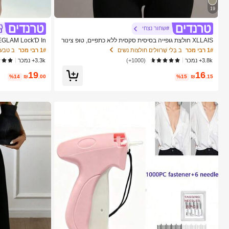
19
#שחור נצחי
XLLAIS חולצת גופייה בסיסית סקסית ללא כתפיים, טופ צינור
גמיש צמוד בצבע אחיד אופנתי, מתאימה לנשים לכל העונות,
ה איפור לנשים ולנ
1# רבי מכר
ב בְּלִי שָׁרווּלִים חולצות נשים
1# רבי מכר
ב טבעי
שחור יומיומי לקיץ, אסתטיקת Y2K
3.8k+ נמכר
(1000+)
3.3k+ נמכר
19
16
%14
₪
.00
%15
₪
.15