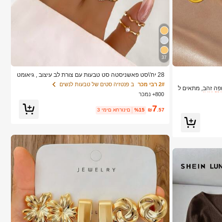
37
28 יח'\סט פאשניסטה סט טבעות עם צורת לב עיצוב , גיאומט
רי סִגְנוֹן ו בוהו אֵלֵמֶנט מִבטָא
2# רבי מכר
ב פנטזיה סטים של טבעות לנשים
עט אזל!
ופה זהב, מתאים ל
800+ נמכר
ד
7
עט אזל!
עט אזל!
.57
₪
%15
3 ימים אחרונים
עט אזל!