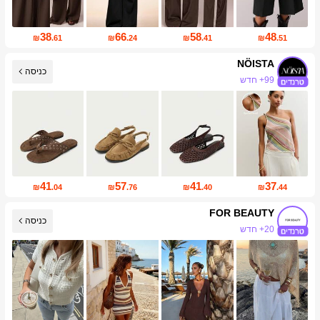
38
66
58
48
₪
.61
₪
.24
₪
.41
₪
.51
NÖISTA
כניסה
99+ חדש
449K עוקבים
41
57
41
37
₪
.04
₪
.76
₪
.40
₪
.44
FOR BEAUTY
כניסה
87K עוקבים