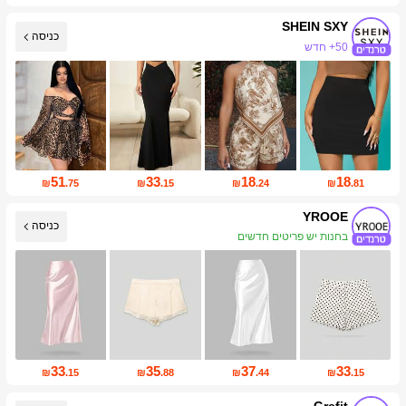
SHEIN SXY
כניסה
1.4M עוקבים
51
33
18
18
₪
.75
₪
.15
₪
.24
₪
.81
YROOE
כניסה
27K עוקבים
33
35
37
33
₪
.15
₪
.88
₪
.44
₪
.15
Grefit