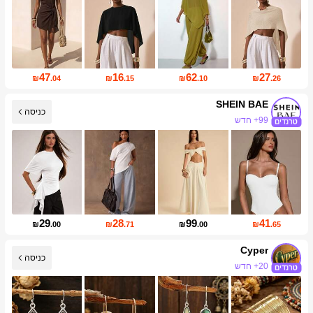
47
16
62
27
₪
.04
₪
.15
₪
.10
₪
.26
SHEIN BAE
כניסה
עליית עוקבים של 13%
29
28
99
41
₪
.00
₪
.71
₪
.00
₪
.65
Cyper
כניסה
20+ חדש
עליית עוקבים של 22%