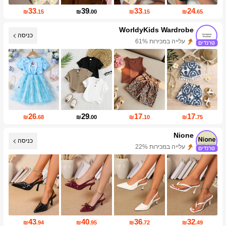
33
39
33
24
₪
.15
₪
.00
₪
.15
₪
.65
WorldyKids Wardrobe
כניסה
עליית עוקבים של 34%
26
29
17
17
₪
.68
₪
.00
₪
.10
₪
.75
Nione
כניסה
עלייה במכירות 22%
18K עוקבים
43
40
36
32
₪
.94
₪
.95
₪
.72
₪
.49