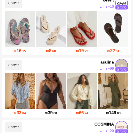
כניסה
27K עוקבים
16
8
19
22
₪
.15
₪
.68
₪
.29
₪
.61
aralina
כניסה
673K עוקבים
33
39
66
149
₪
.04
₪
.00
₪
.24
₪
.00
COSMINA
כניסה
20+ חדש