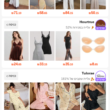
71
58
84
50
₪
.10
₪
.65
₪
.15
₪
.15
Hourtrue
כניסה
עליית עוקבים של 36%
24
33
35
8
₪
.65
₪
.15
₪
.10
₪
.65
Tulorae
כניסה
עלייה במכירות 225%