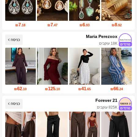
7
7
6
8
₪
.18
₪
.47
₪
.93
₪
.92
Maria Perezxox
כניסה
18K עוקבים
62
125
41
66
₪
.10
₪
.10
₪
.65
₪
.24
Forever 21
כניסה
825K עוקבים