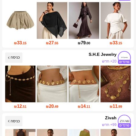
838K עוקבים
33
27
79
33
₪
.15
₪
.55
₪
.00
₪
.15
S.H.E Jewelry
כניסה
26K עוקבים
12
20
14
11
₪
.51
₪
.49
₪
.11
₪
.99
Zivah
כניסה
759K עוקבים