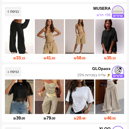
MUSERA
כניסה
4.3M עוקבים
33
41
58
35
₪
.15
₪
.65
₪
.65
₪
.10
GLOpass
כניסה
עליית עוקבים של 78%
39
79
28
46
₪
.00
₪
.00
₪
.48
₪
.55
XLOO