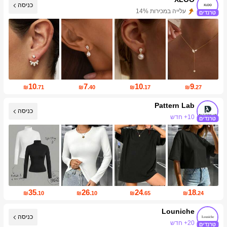
כניסה
עליית עוקבים של 633%
10
7
10
9
₪
.71
₪
.40
₪
.17
₪
.27
Pattern Lab
כניסה
עליית עוקבים של 16%
35
26
24
18
₪
.10
₪
.10
₪
.65
₪
.24
Louniche
כניסה
49K עוקבים