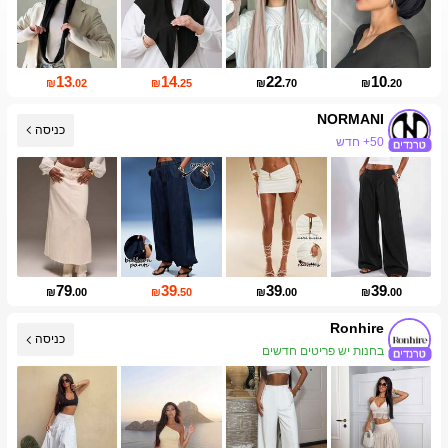
13
14
22
10
₪
.02
₪
.25
₪
.70
₪
.20
NORMANI
כניסה
50+ חדש
79
39
39
39
₪
.00
₪
.50
₪
.00
₪
.00
Ronhire
כניסה
בחנות יש פריטים חדשים