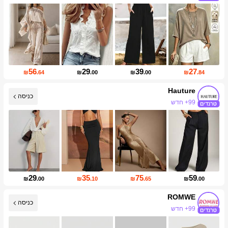
56
29
39
27
₪
.64
₪
.00
₪
.00
₪
.84
Hauture
כניסה
עליית עוקבים של 16%
29
35
75
59
₪
.00
₪
.10
₪
.65
₪
.00
ROMWE
כניסה
עליית עוקבים של 13%