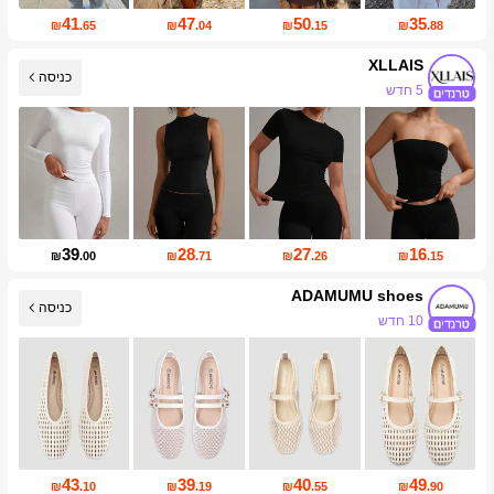
41
47
50
35
₪
.65
₪
.04
₪
.15
₪
.88
XLLAIS
כניסה
327K עוקבים
39
28
27
16
₪
.00
₪
.71
₪
.26
₪
.15
ADAMUMU shoes
כניסה
51K עוקבים
43
39
40
49
₪
.10
₪
.19
₪
.55
₪
.90