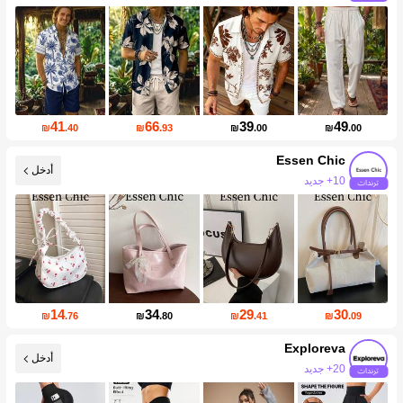
41
66
39
49
₪
.40
₪
.93
₪
.00
₪
.00
Essen Chic
أدخل
زيادة المتابعين 92%
14
34
29
30
₪
.76
₪
.80
₪
.41
₪
.09
Exploreva
أدخل
زيادة المتابعين 34%