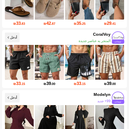
33
42
35
29
₪
.83
₪
.87
₪
.25
₪
.41
CoralVoy
أدخل
زيادة المتابعين 370%
33
39
33
39
₪
.15
₪
.00
₪
.15
₪
.00
Modelyn
أدخل
1.2M متابعين