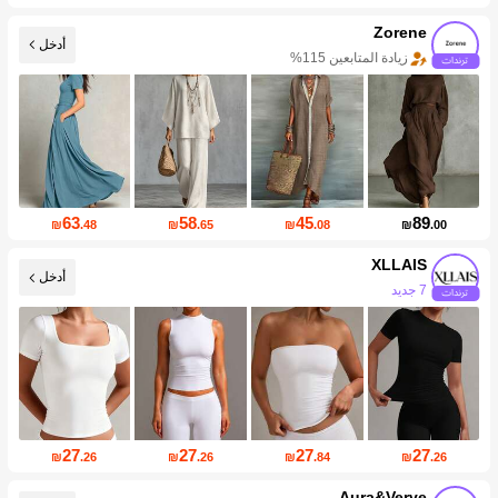
Zorene
أدخل
زيادة المتابعين 115%
63
58
45
89
₪
.48
₪
.65
₪
.08
₪
.00
XLLAIS
أدخل
327K متابعين
27
27
27
27
₪
.26
₪
.26
₪
.84
₪
.26
Aura&Verve