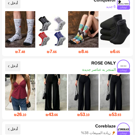
أدخل
21K متابعين
7
7
8
6
₪
.48
₪
.66
₪
.46
₪
.65
ROSE ONLY
أدخل
زيادة المتابعين 199%
26
43
53
53
₪
.10
₪
.66
₪
.10
₪
.93
Coreblaze
أدخل
زيادة المتابعين 730%