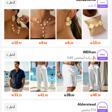
أدخل
زيادة المتابعين 215%
10
9
6
10
₪
.97
₪
.56
₪
.59
₪
.03
WEIhan
أدخل
زيادة المتابعين 89%
33
41
39
48
₪
.15
₪
.65
₪
.00
₪
.39
Alderstead
أدخل
574 متابعين