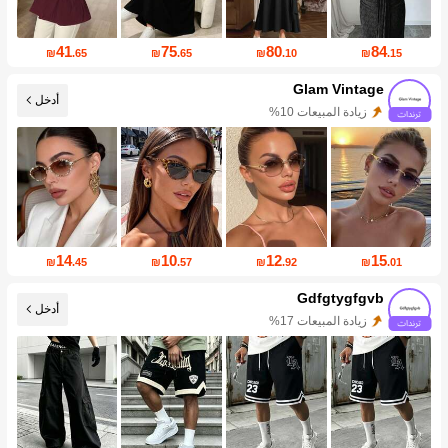
41
75
80
84
₪
.65
₪
.65
₪
.10
₪
.15
Glam Vintage
أدخل
زيادة المتابعين 160%
14
10
12
15
₪
.45
₪
.57
₪
.92
₪
.01
Gdfgtygfgvb
أدخل
زيادة المتابعين 244%