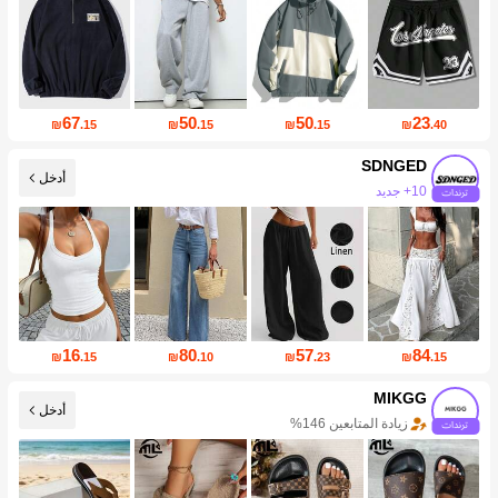
67
50
50
23
₪
.15
₪
.15
₪
.15
₪
.40
SDNGED
أدخل
141K متابعين
16
80
57
84
₪
.15
₪
.10
₪
.23
₪
.15
MIKGG
أدخل
زيادة المتابعين 146%