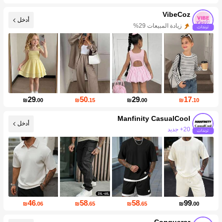
VibeCoz
أدخل
زيادة المتابعين 24%
29
50
29
17
₪
.00
₪
.15
₪
.00
₪
.10
Manfinity CasualCool
أدخل
169K متابعين
46
58
58
99
₪
.06
₪
.65
₪
.65
₪
.00
Conqueror