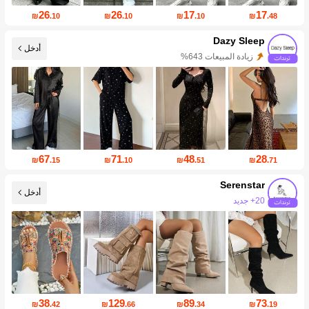
26
26
17
17
₪
.10
₪
.10
₪
.10
₪
.48
Dazy Sleep
أدخل
زيادة المتابعين 999%+
67
71
48
28
₪
.15
₪
.10
₪
.51
₪
.71
Serenstar
أدخل
زيادة المتابعين 233%
38
129
89
73
₪
.42
₪
.66
₪
.34
₪
.19