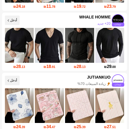
24
11
19
23
₪
.18
₪
.78
₪
.72
₪
.79
WHALE HOMME
أدخل
15K متابعين
28
18
28
29
₪
.13
₪
.91
₪
.13
₪
.00
JUTIANKUO
أدخل
زيادة المتابعين 342%
24
34
25
27
₪
.39
₪
.47
₪
.39
₪
.51