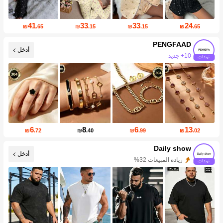
41
33
33
24
₪
.65
₪
.15
₪
.15
₪
.65
PENGFAAD
أدخل
زيادة المتابعين 48%
6
8
6
13
₪
.72
₪
.40
₪
.99
₪
.02
Daily show
أدخل
زيادة المتابعين 416%