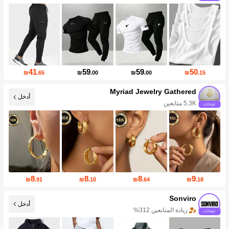
41
59
59
50
₪
.65
₪
.00
₪
.00
₪
.15
Myriad Jewelry Gathered
أدخل
5.3K متابعين
8
8
8
9
₪
.91
₪
.10
₪
.64
₪
.18
Sonviro
أدخل
زيادة التخفيضات 999%+