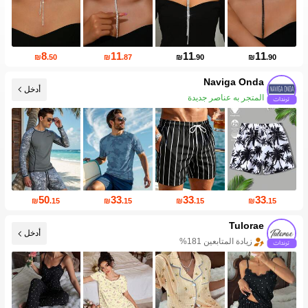
8
11
11
11
₪
.50
₪
.87
₪
.90
₪
.90
Naviga Onda
أدخل
المتجر به عناصر جديدة
50
33
33
33
₪
.15
₪
.15
₪
.15
₪
.15
Tulorae
أدخل
زيادة المتابعين 181%