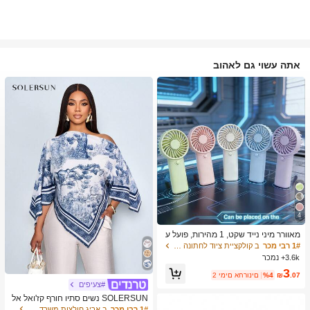
אתה עשוי גם לאהוב
4
מאוורר מיני נייד שקט, 1 מהירות, פועל ע
ל סוללה, מתנה למסיבה, מתנת קירור לק
1# רבי מכר
ב קולקציית ציוד לחתונה בעלות נמוכה ציוד חימום וקיר
יץ, מתאים למתנה, נסיעות חוץ, חוף, בית,
3.6k+ נמכר
שימוש במשרד (סוללות לא כלולות), אסת
3
טי
.07
₪
%4
2 ימים אחרונים
#צעיפים
SOLERSUN נשים סתיו חורף קז'ואל אל
גנטי צווארון אסימטרי שרוול ארוך חולצה
1# רבי מכר
ב אריג חולצות משרד רכות