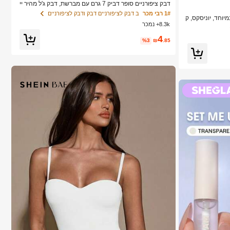
דבק ציפורניים סופר דביק 7 גרם עם מברשת, דבק ג'ל מהיר יי
בוש, מתאים לציפורניים מלאכותיות, ציפורני אקריל, ציפורני ה
1# רבי מכר
ב דבק לציפורניים דבק ודבק לציפורניים
 במיוחד, יוניסקס, ק
דבקה וציפורניים דקורטיביות, חיבור עמיד לאורך זמן, אידיאלי
8.3k+ נמכר
גדולה, שדה תעופ
לקישוט אמנות ציפורניים עם מיני קריסטלים, איכות סלון
4
%3
₪
.85