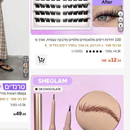
28
100 יחידות ריסים מלאכותיים פלפיים מדבקה עצמית, אורך מ
עורב 8-16 מ"מ, ריסים בודדים דלילים, הרחבת ריסים עצמית
1# רבי מכר
ב אין דבק, אין צורך במסיר ריסים בודדים
דביקה, ריסים בצביריים, ריסי עין חתולית טבעיים ומסולסלים,
4.3k+ נמכר
(1000+)
לשימוש יומיומי
12
%8
₪
.24
6
#
Maija חצאית מידי מינימליסטית קז'ואלית משובצת לנשים
1# רבי מכר
ב חאקי
2.5k+ נמכר
49
₪
.00