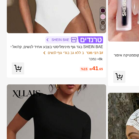
30
SHEIN BAE
SHEIN BAE בגד גוף מינימליסטי בצבע אחיד לנשים, קז'ואל י
ומיומי, קיץ
1# רבי מכר
ב ללא גב בגדי גוף לנשים
ותג יופי קוסמטיקה איפור
8k+ נמכר
41
%15
₪
.65