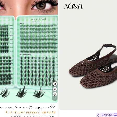
7
400 ריסים, קימור C, כמות גדולה, 
נמוך ביותר, ריסים מל
1# רבי מכר
ב סַסגוֹנִיוּת ריסים בודדים
ם מלאכותיים 3D ממינק מלאכותי, איפ
NÖISTA