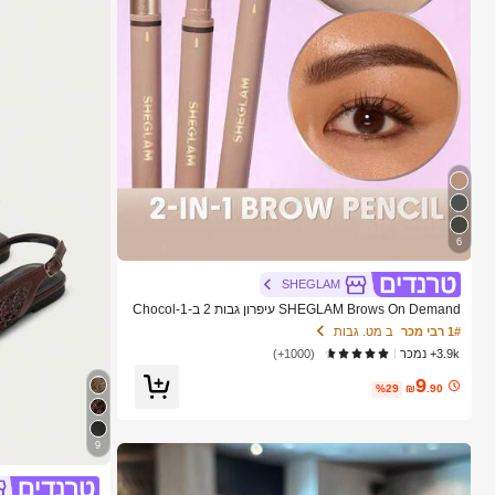
6
SHEGLAM
SHEGLAM Brows On Demand עיפרון גבות 2 ב-1-Chocol
ate מותג יופי קוסמטיקה איפור לנשים ולנערות
1# רבי מכר
ב מט. גבות
3.9k+ נמכר
(1000+)
9
%29
₪
.90
9