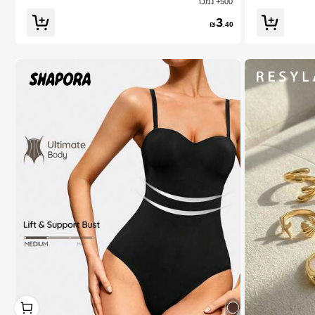
500+ נמכר
ם קצרים, ריסים קלים DIY, הרחבת ריסים מלאכותיים DIY בבי
ה קטנות יומיומיות, קאוואי, משפר מצב רוח
3
₪
.40
1
1