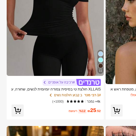
11
#רכיבה על אופניים
, מטפחת ראש א
XLLAIS חולצת טי בסיסית צמודה יומיומית לנשים, שחורה, ע
ש נושמת להגנה מ
ם צוואון עגול ושרוול קצר, צבע אחיד, לקיץ
זל!
1# רבי מכר
ב קָבוּעַ חולצות נשים
4k+ נמכר
(1000+)
25
.52
₪
%12
משוער