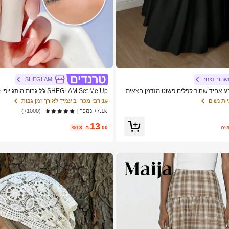
שחור נצחי
SHEGLAM
ים בצבע אחיד שחור קפלים פשוט מזדמן חצאית
SHEGLAM Set Me Up ג'ל גבות מ
לנשים ולנערות
ות נשים
1# רבי מכר
ב עמיד לאורך זמן גבות
7.1k+ נמכר
(1000+)
13
ער
.00
₪
%13