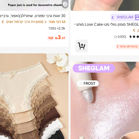
30 זוגות גרבי ספורט, שחור/לבן/אפור, גרבי
SHEGLAM
בסגנון מינימליסטי, מתאימים ללבישה יומיומית
1# רבי מכר
ב סַסגוֹנִיוּת גרבי קרסול נשים
SHEGLAM Color Bloom סומק נוזלי מט-Love Cake מותג י
2.2k+ נמכר
ר לנשים ולנערות
לבית הספר
3
(1000+)
%9
₪
.37
3 ימים אחרונים