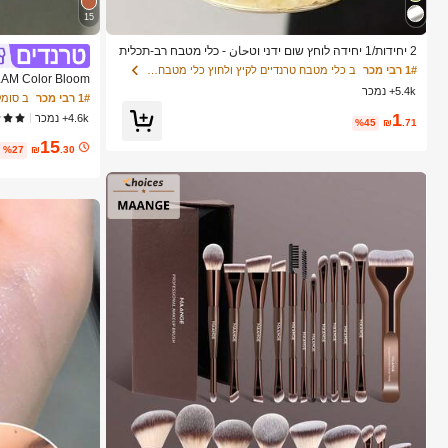
15
2 יחידות/1 יחידה לוחץ שום ידני וטحان - כלי מטבח רב-תכלית
י, ניתן להשתמש לקיצוץ, פריסה וטחינה, מתאים לבית, מסעד
1# רבי מכר
ב כלי מטבח טרנדיים לקיץ ולחוץ כלי מטבח אחרים
ה, חוץ, נסיעות ושימוש במשאבת מזון, עיצוב נייד ידני, פלסטיק
5.4k+ נמכר
ופי קוסמטיקה איפו
וטحان שיני שום, ציוד מטבח, ציוד בישול, חיוניות לנסיעות וחו
1# רבי מכר
ב סומק
ץ, קל לנשיאה, עיצוב בית, עונת החזרה ללימודים, מתנה לנשי
1
4.6k+ נמכר
ם, מתנה לגברים
%45
₪
.71
15
%27
₪
.30