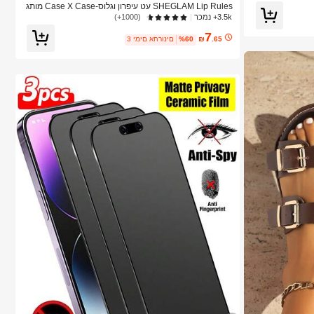
SHEGLAM Lip Rules עט עיפרון וגלוס-Case X Case מותג
יופי קוסמטיקה איפור לנשים ולנערות
3.5k+ נמכר
(1000+)
7
.65
₪
%60
3 ימים אחרונים