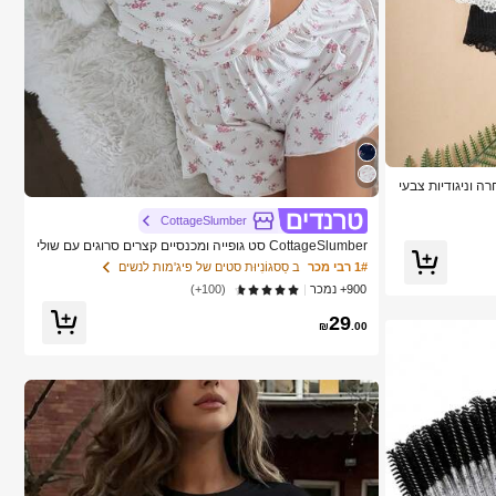
ה וניגודיות צבעי
CottageSlumber
CottageSlumber סט גופייה ומכנסיים קצרים סרוגים עם שולי
ים נצנצים וקונטרסט תחרה
1# רבי מכר
ב סַסגוֹנִיוּת סטים של פיג'מות לנשים
900+ נמכר
(100+)
29
₪
.00